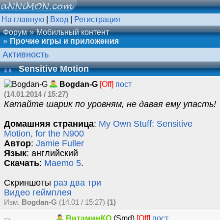
На главную
|
Вход
|
Регистрация
Форум
Мобильный контент
Прочие игры и приложения
Активность
Sensitive Motion
Bogdan-G
[Off]
пост
(14.01.2014 / 15:27)
Катайте шарик по уровням, не давая ему упасть!
Домашняя страница
:
My Own Stuff: Sensitive
Motion, for the N900
Автор
:
Jamie Fuller
Язык
: английский
Скачать
:
Maemo 5
.
Скриншоты
раз
два
три
Видео геймплея
Изм.
Bogdan-G
(14.01 / 15:27)
(1)
ВитаминКО
(Smd)
[Off]
пост