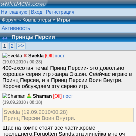
На главную
|
Вход
|
Регистрация
Форум
Компьютеры
Игры
Активность
Принцы Персии
1
2
>>
Svekla
[Off]
пост
(19.09.2010 / 00:28)
400-ехсотая тема! Принц Персии- это довольно
хорошая серия игр жанра Экшэн. Сеёйчас играю в
Принц Персии, и в Принц Персии Воин Внутри.
Короче обсуждаем эту серию игр.
Shaman
[Off]
пост
(19.09.2010 / 08:18)
Svekla (19.09.2010/00:28)
Принц Персии Воин Внутри.
Щас на компе стоят все части,кроме
последнего,Forgotten Sands.эта линейка мне оч