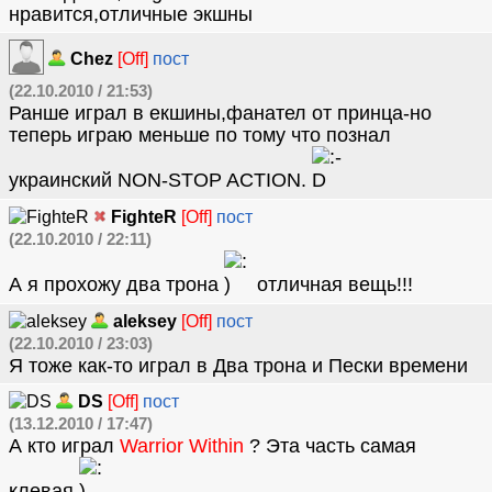
нравится,отличные экшны
Chez
[Off]
пост
(22.10.2010 / 21:53)
Ранше играл в екшины,фанател от принца-но
теперь играю меньше по тому что познал
украинский NON-STOP ACTION.
FighteR
[Off]
пост
(22.10.2010 / 22:11)
А я прохожу два трона
отличная вещь!!!
aleksey
[Off]
пост
(22.10.2010 / 23:03)
Я тоже как-то играл в Два трона и Пески времени
DS
[Off]
пост
(13.12.2010 / 17:47)
А кто играл
Warrior Within
? Эта часть самая
клевая