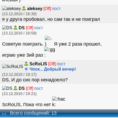
aleksey
[Off]
пост
(13.12.2010 / 18:30)
я у друга пробовал, но сам так и не поиграл
DS
[Off]
пост
(13.12.2010 / 18:59)
Советую поиграть.
Я уже 2 раза прошел,
играю уже 3ий раз
ScRoLlS
[Off]
пост
Чпок... Добрый вечер!
(13.12.2010 / 19:17)
DS, И до сих пор нeнaдоeло?
DS
[Off]
пост
(13.12.2010 / 19:21)
ScRoLlS, Пока что нет
Всего сообщений: 13