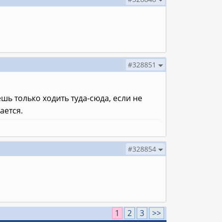
#328851
ешь только ходить туда-сюда, если не
ается.
#328854
1
2
3
>>