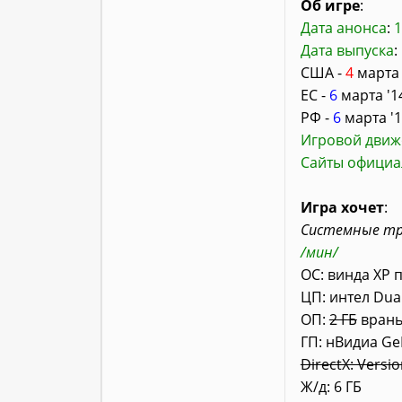
Об игре
:
Дата анонса
:
1
Дата выпуска
:
США -
4
марта 
ЕС -
6
марта '1
РФ -
6
марта '
Игровой движ
Сайты офици
Игра хочет
:
Системные тр
/мин/
OС: винда XP п
ЦП: интел Dual
ОП:
2 ГБ
врань
ГП: нВидиа Ge
DirectX: Versio
Ж/д: 6 ГБ