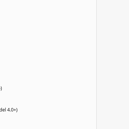
)
el 4.0+)