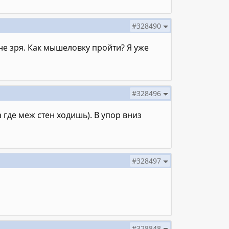
#328490
 не зря. Как мышеловку пройти? Я уже
#328496
 где меж стен ходишь). В упор вниз
#328497
#328848