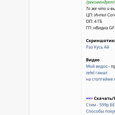
/рекомендует/
То же что и в
ЦП: Интел Cor
ОП: 4 ГБ
ГП: нВидиа GF
Скриншотик
Раз
Кусь
Ай
Видео
Мой видос
- п
zelel гамал
на стопгейме
==
>
Скачать/
Стим - 599р Б
Способы поку