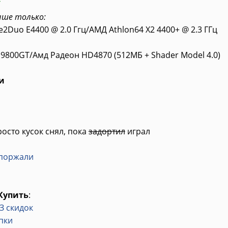
ыше только:
e2Duo E4400 @ 2.0 Ггц/АМД Athlon64 X2 4400+ @ 2.3 ГГц
 9800GT/Амд Радеон HD4870 (512МБ + Shader Model 4.0)
и
росто кусок снял, пока
задортил
играл
 поржали
Купить
:
ЕЗ скидок
пки