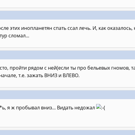
осле этих инопланетян спать ссал лечь. И, как оказалось,
ур сломал...
то, пройти рядом с ней(если ты про бельевых гномов, та
начале, т.е. зажать ВНИЗ и ВЛЕВО.
*ь, я ж пробывал вниз... Видать недожал