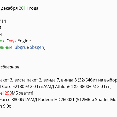
декабря
2011
года
'14
4
14
ок
: O
nyx
Engine
альные
:
ubi(ru)
/
obsi(en)
ебования
акет 3, виста пакет 2, винда 7, винда 8 (32/64бит на выбор
-Core E2180 @ 2.0 Ггц/АМД Athlon64 X2 3800+ @ 2.0 Ггц
е!
250
МБ хватит!
Force 8800GT/АМД Radeon HD2600XT (512МБ и Shader Mod
n 9.0c