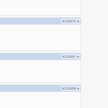
#328476
#328481
#328488