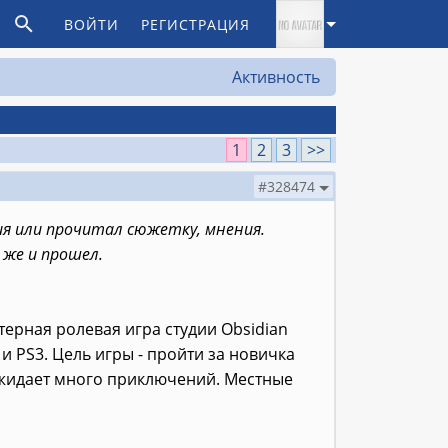
ВОЙТИ
РЕГИСТРАЦИЯ
Активность
1
2
3
>>
#328474
ия или прочитал сюжетку, мнения.
 же и прошел.
ерная ролевая игра студии Obsidian
 и PS3. Цель игры - пройти за новичка
 ожидает много приключений. Местные