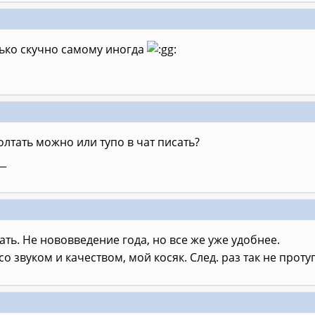
лько скучно самому иногда
болтать можно или тупо в чат писать?
__
сать. Не нововведение года, но все же уже удобнее.
со звуком и качеством, мой косяк. След. раз так не проту