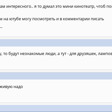
 там интересного.. я то думал это мини кинотеатр, чтоб 
рим на ютубе могу посмотреть и в комментарии писать
__
, то будут незнакомые люди, а тут - для друзяшек, лампо
 живую надо