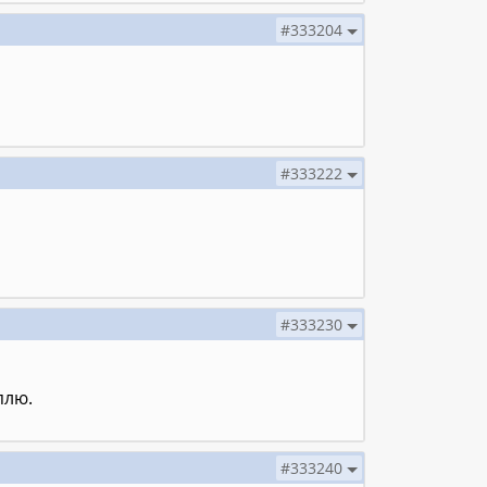
#333204
#333222
#333230
плю.
#333240