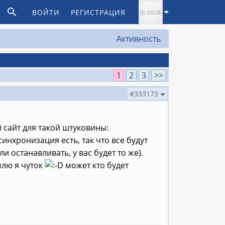
ВОЙТИ
РЕГИСТРАЦИЯ
Активность
1
2
3
>>
#333173
 сайт для такой штуковины:
инхронизация есть, так что все будут
 останавливать, у вас будет то же).
млю я чуток
может кто будет