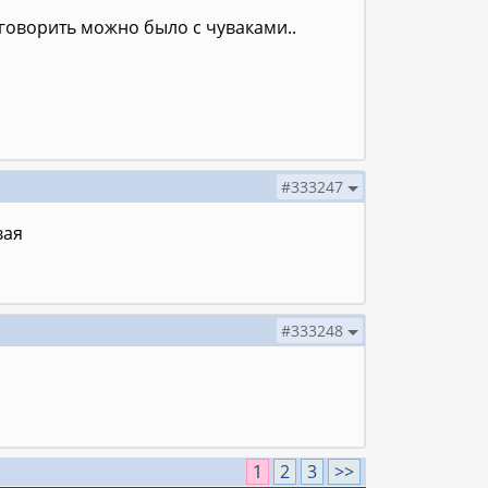
поговорить можно было с чуваками..
#333247
вая
#333248
1
2
3
>>