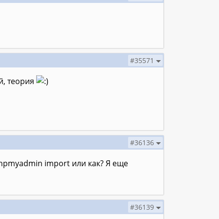
#35571
й, теория
#36136
phpmyadmin import или как? Я еще
#36139