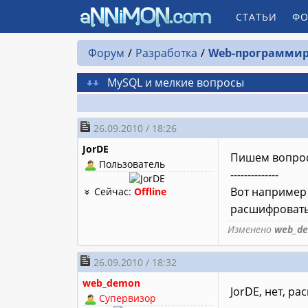
СТАТЬИ
ФО
Форум
Разработка
Web-программир
MySQL и мелкие вопросы
26.09.2010 / 18:26
JorDE
Пишем вопро
Пользователь
--------------
Вот например 
Сейчас:
Offline
расшифроват
Изменено
web_d
26.09.2010 / 18:32
web_demon
JorDE, нет, р
Супервизор