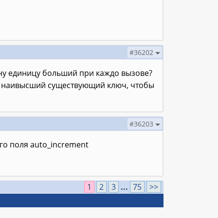
#36202
дну единицу больший при каждо вызове?
нать наивысший существующий ключ, чтобы
#36203
го поля auto_increment
1
2
3
...
75
>>