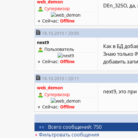
web_demon
DEn_325O, да,
Супервизор
Сейчас:
Offline
18.10.2010 / 20:05
next9
Как в БД доба
Пользователь
Знаю только I
добавить запи
Сейчас:
Offline
18.10.2010 / 20:11
web_demon
next9, это пр
Супервизор
Сейчас:
Offline
Всего сообщений: 750
Фильтровать сообщения