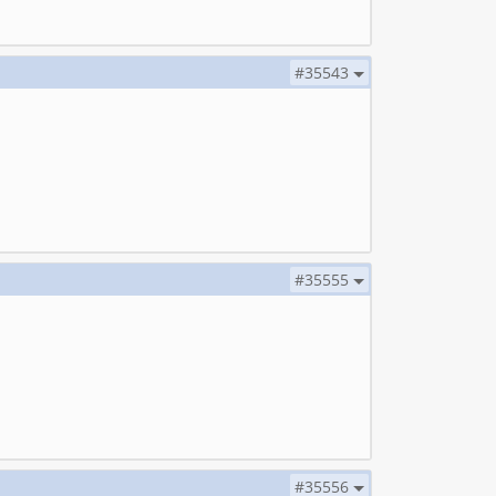
#35543
#35555
#35556