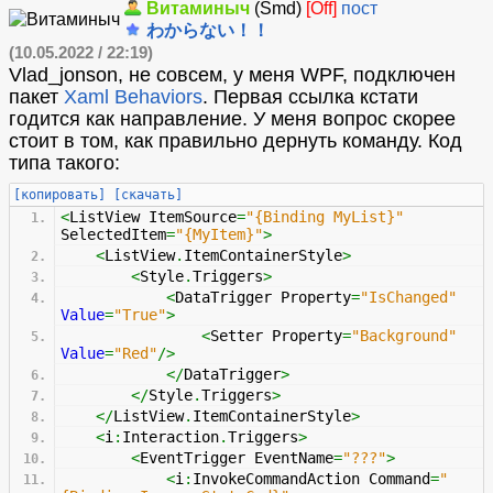
Витаминыч
(Smd)
[Off]
пост
わからない！！
(10.05.2022 / 22:19)
Vlad_jonson, не совсем, у меня WPF, подключен
пакет
Xaml Behaviors
. Первая ссылка кстати
годится как направление. У меня вопрос скорее
стоит в том, как правильно дернуть команду. Код
типа такого:
[копировать]
[скачать]
<
ListView ItemSource
=
"{Binding MyList}"
SelectedItem
=
"{MyItem}"
>
<
ListView
.
ItemContainerStyle
>
<
Style
.
Triggers
>
<
DataTrigger Property
=
"IsChanged"
Value
=
"True"
>
<
Setter Property
=
"Background"
Value
=
"Red"
/>
</
DataTrigger
>
</
Style
.
Triggers
>
</
ListView
.
ItemContainerStyle
>
<
i
:
Interaction
.
Triggers
>
<
EventTrigger EventName
=
"???"
>
<
i
:
InvokeCommandAction Command
=
"