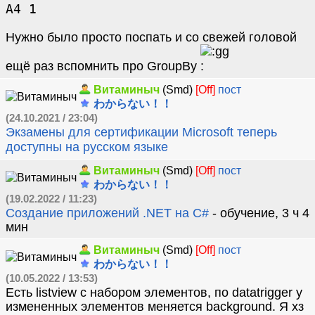
А4 1
Нужно было просто поспать и со свежей головой
ещё раз вспомнить про GroupBy
Витаминыч
(Smd)
[Off]
пост
わからない！！
(24.10.2021 / 23:04)
Экзамены для сертификации Microsoft теперь
доступны на русском языке
Витаминыч
(Smd)
[Off]
пост
わからない！！
(19.02.2022 / 11:23)
Создание приложений .NET на C#
- обучение, 3 ч 4
мин
Витаминыч
(Smd)
[Off]
пост
わからない！！
(10.05.2022 / 13:53)
Есть listview с набором элементов, по datatrigger у
измененных элементов меняется background. Я хз