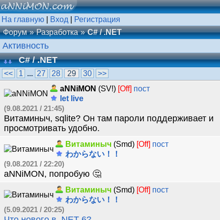
На главную
|
Вход
|
Регистрация
Форум
Разработка
C# / .NET
Активность
C# / .NET
<<
1
...
27
28
29
30
>>
aNNiMON
(SV!)
[Off]
пост
let live
(9.08.2021 / 21:45)
Витаминыч, sqlite? Он там пароли поддерживает и
просмотривать удобно.
Витаминыч
(Smd)
[Off]
пост
わからない！！
(9.08.2021 / 22:20)
aNNiMON, попробую 🤔
Витаминыч
(Smd)
[Off]
пост
わからない！！
(5.09.2021 / 20:25)
Что нового в .NET 6?