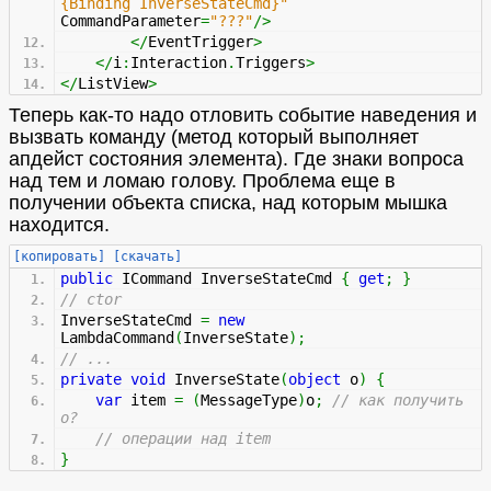
{Binding InverseStateCmd}"
CommandParameter
=
"???"
/>
</
EventTrigger
>
</
i
:
Interaction
.
Triggers
>
</
ListView
>
Теперь как-то надо отловить событие наведения и
вызвать команду (метод который выполняет
апдейст состояния элемента). Где знаки вопроса
над тем и ломаю голову. Проблема еще в
получении объекта списка, над которым мышка
находится.
[копировать]
[скачать]
public
ICommand InverseStateCmd
{
get
;
}
// ctor
InverseStateCmd
=
new
LambdaCommand
(
InverseState
)
;
// ...
private
void
InverseState
(
object
o
)
{
var
item
=
(
MessageType
)
o
;
// как получить
o?
// операции над item
}