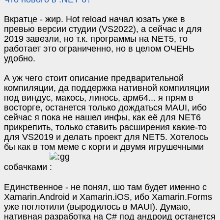
Вкратце - жир. Hot reload начал юзать уже в
превью версии студии (VS2022), а сейчас и для
2019 завезли, но т.к. программы на NET5, то
работает это ограниченно, но в целом ОЧЕНЬ
удобно.
А уж чего стоит описание предварительной
компиляции, да поддержка нативной компиляции
под виндус, макось, линось, арм64... я прям в
восторге, останется только дождаться MAUI, ибо
сейчас я пока не нашел инфы, как её для NET6
прикрепить, только ставить расширения какие-то
для VS2019 и делать проект для NET5. Хотелось
бы как в том меме с корги и двумя игрушечными
собачками
Единственное - не понял, шо там будет именно с
Xamarin.Android и Xamarin.iOS, ибо Xamarin.Forms
уже поглотили (выродилось в MAUI). Думаю,
нативная разработка на С# под андроид останется