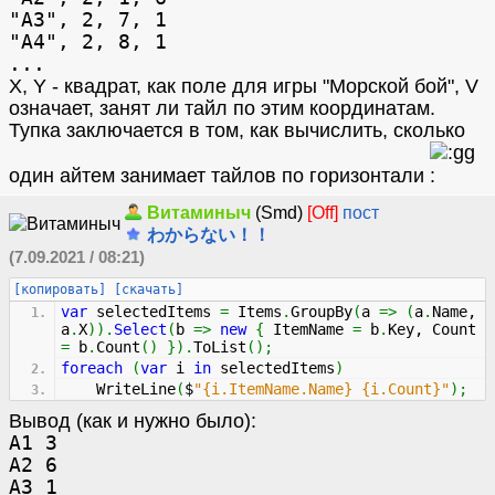
"A3", 2, 7, 1
"A4", 2, 8, 1
...
X, Y - квадрат, как поле для игры "Морской бой", V
означает, занят ли тайл по этим координатам.
Тупка заключается в том, как вычислить, сколько
один айтем занимает тайлов по горизонтали
Витаминыч
(Smd)
[Off]
пост
わからない！！
(7.09.2021 / 08:21)
[копировать]
[скачать]
var
selectedItems
=
Items
.
GroupBy
(
a
=>
(
a
.
Name
,
a
.
X
)
)
.
Select
(
b
=>
new
{
ItemName
=
b
.
Key
, Count
=
b
.
Count
(
)
}
)
.
ToList
(
)
;
foreach
(
var
i
in
selectedItems
)
WriteLine
(
$
"{i.ItemName.Name} {i.Count}"
)
;
Вывод (как и нужно было):
А1 3
А2 6
А3 1