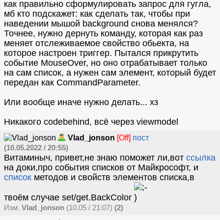
как правильно сформулировать запрос для гугла,
мб кто подскажет: как сделать так, чтобы при
наведении мышой background снова менялся?
Точнее, нужно дернуть команду, которая как раз
меняет отслеживаемое свойство обьекта, на
которое настроен триггер. Пытался прикрутить
событие MouseOver, но оно отрабатывает только
на сам список, а нужен сам элемент, который будет
передан как CommandParameter.
Или вообще иначе нужно делать... хз
Никакого codebehind, всё через viewmodel
Vlad_jonson
[Off]
пост
(10.05.2022 / 20:55)
Витаминыч, привет,не знаю поможет ли,вот
ссылка
на доки,про события списков от Майкрософт, и
список
методов и свойств элементов списка,в
твоём случае set/get.BackColor
Изм.
Vlad_jonson
(10.05 / 21:07)
(2)