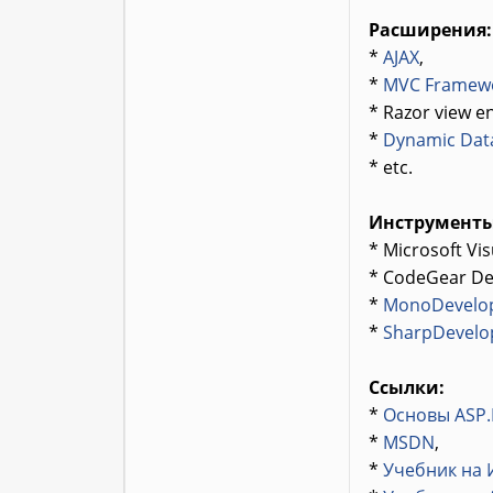
Расширения:
*
AJAX
,
*
MVC Framew
* Razor view 
*
Dynamic Dat
* etc.
Инструменты
* Microsoft Vis
* CodeGear De
*
MonoDevelo
*
SharpDevelo
Ссылки:
*
Основы ASP
*
MSDN
,
*
Учебник на 