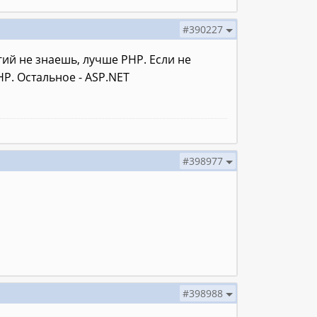
#390227
гий не знаешь, лучше PHP. Если не
HP. Остальное - ASP.NET
#398977
#398988