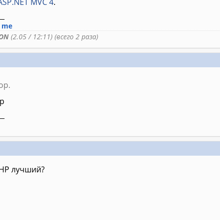
ASP.NET MVC 4
.
__
n me
ON
(2.05 / 12:11) (всего 2 раза)
op.
rp
__
PHP лучший?