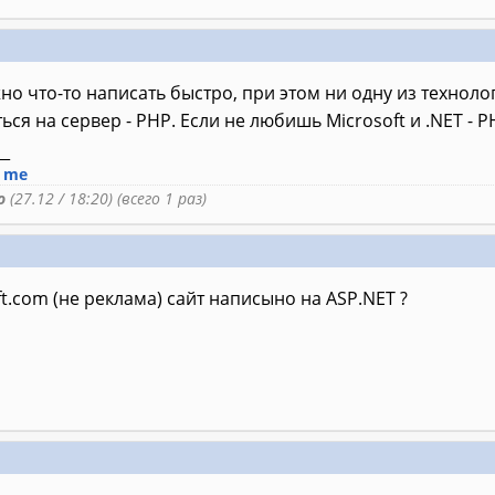
жно что-то написать быстро, при этом ни одну из техноло
ься на сервер - PHP. Если не любишь Microsoft и .NET - P
__
n me
o
(27.12 / 18:20) (всего 1 раз)
oft.com (не реклама) сайт написыно на ASP.NET ?