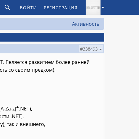
ВОЙТИ
РЕГИСТРАЦИЯ
Активность
#338493
ET. Является развитием более ранней
сть со своим предком).
-Za-z]*.NET),
сти .NET),
), так и внешнего,