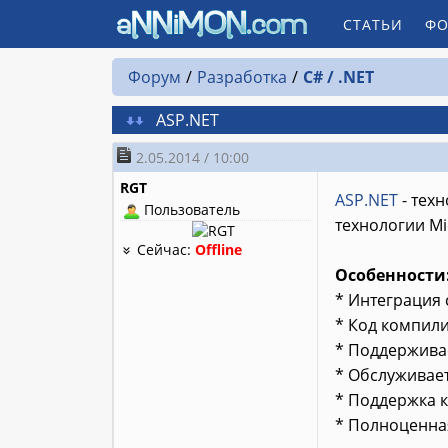
СТАТЬИ
ФО
Форум
Разработка
C# / .NET
ASP.NET
2.05.2014 / 10:00
RGT
ASP.NET
- тех
Пользователь
технологии Mi
Сейчас:
Offline
Особенности
* Интеграция 
* Код компили
* Поддерживае
* Обслуживает
* Поддержка к
* Полноценная