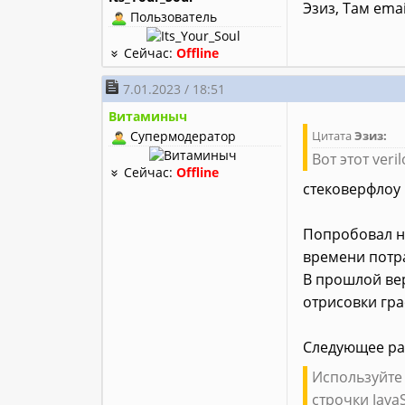
Эзиз, Там emai
Пользователь
Сейчас:
Offline
7.01.2023 / 18:51
Витаминыч
Супермодератор
Цитата
Эзиз:
Вот этот veri
Сейчас:
Offline
стековерфлоу 
Попробовал нед
времени потр
В прошлой вер
отрисовки гра
Следующее раз
Используйте
строчки JavaS