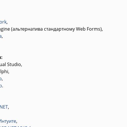
ork
,
engine (альтернатива стандартному Web Forms),
a
,
:
ual Studio,
lphi,
p
,
p
.
.NET
,
Интуите
,