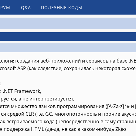
РУМ
Q&A
ПОЛЕЗНЫЕ КОДЫ
нология создания веб-приложений и сервисов на базе .N
crosoft ASP (как следствие, сохранилась некоторая схоже
:
с .NET Framework,
руется, а не интерпретируется,
тся множество языков программирования ([A-Za-z]*# и [A
ся средой CLR (т.е. GC, многопоточность и прочие вкусно
ак встраиваемого кода (непосредственно в саму страницу
 поддержка HTML (да-да, не как в каком-нибудь Zk)ю