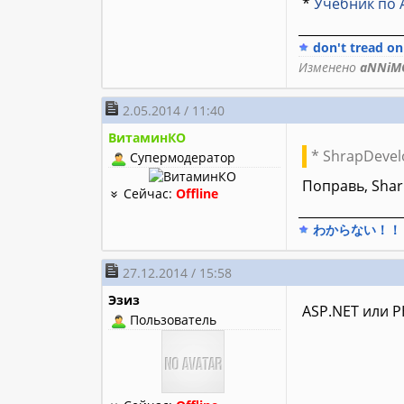
*
Учебник по 
________________
don't tread o
Изменено
aNNiM
2.05.2014 / 11:40
ВитаминКО
* ShrapDevel
Супермодератор
Поправь, Sha
Сейчас:
Offline
________________
わからない！！
27.12.2014 / 15:58
Эзиз
ASP.NET или 
Пользователь