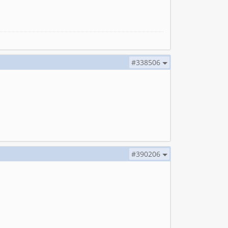
#338506
#390206