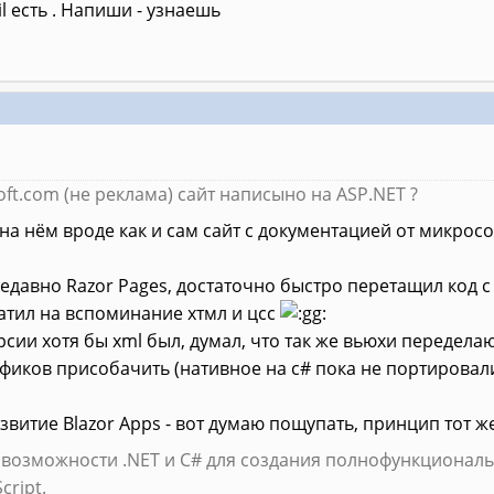
l есть . Напиши - узнаешь
loft.com (не реклама) сайт написыно на ASP.NET ?
на нём вроде как и сам сайт с документацией от микросо
авно Razor Pages, достаточно быстро перетащил код с дес
атил на вспоминание хтмл и цсс
сии хотя бы xml был, думал, что так же вьюхи переделаю,
фиков присобачить (нативное на с# пока не портировал
витие Blazor Apps - вот думаю пощупать, принцип тот ж
 возможности .NET и C# для создания полнофункционал
cript.