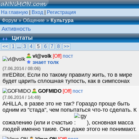
На главную
|
Вход
|
Регистрация
Форум
Общение
Культура
Активность
Цитаты
<<
1
...
3
4
5
6
7
8
>>
vl@volk
[Off]
пост
знает толк
(7.06.2014 / 08:06)
mrEDitor, Если по такому правилу жить, то в мире
будет царить сплошная тупость, как в симпсонах
GOFMIDO
[Off]
пост
(7.06.2014 / 14:49)
AHiLLA, в разве это не так? Гораздо проще быть
одним из "стада", чем попытаться что-то сделать. К
сожалению (или и счастью
), основная масса
людей именно такие. Они даже этого не понимают.