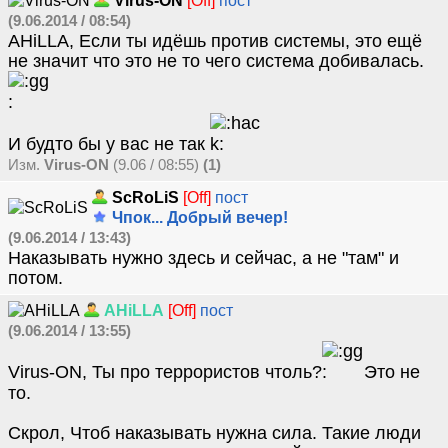
Virus-ON
[Off]
пост
(9.06.2014 / 08:54)
AHiLLA, Если ты идёшь против системы, это ещё
не значит что это не то чего система добивалась.
И будто бы у вас не так
Изм.
Virus-ON
(9.06 / 08:55)
(1)
ScRoLiS
[Off]
пост
Чпок... Добрый вечер!
(9.06.2014 / 13:43)
Наказывать нужно здесь и сейчас, а не "там" и
потом.
AHiLLA
[Off]
пост
(9.06.2014 / 13:55)
Virus-ON, Ты про террористов чтоль?
Это не
то.
Скрол, Чтоб наказывать нужна сила. Такие люди