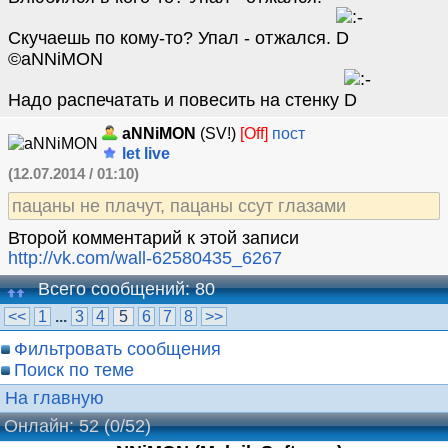
Скучаешь по кому-то? Упал - отжался.
©aNNiMON
Надо распечатать и повесить на стенку
aNNiMON
(SV!)
[Off]
пост
let live
(12.07.2014 / 01:10)
пацаны не плачут, пацаны ссут глазами
Второй комментарий к этой записи
http://vk.com/wall-62580435_6267
Всего сообщений: 80
<<
1
...
3
4
5
6
7
8
>>
Фильтровать сообщения
Поиск по теме
На главную
Онлайн: 52
(0/52)