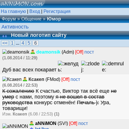
На главную
|
Вход
|
Регистрация
Форум
Общение
Юмор
Активность
Новый логотип сайту
<<
1
...
4
5
6
deamonsik
(Adm)
[Off]
пост
(1.08.2014 / 11:29)
Дуб вас всех покарает
Ксакеп
(FMod)
[Off]
пост
(6.08.2014 / 22:53)
К сожалению
К счастью, Виктор так всё еще
не
умер
с нами, поэтому
я не вошел в состав
руководства
конкурс отменён!
Печаль ):
Ура,
товарищи!
Изм.
Ксакеп
(6.08 / 22:53)
(1)
aNNiMON
(SV!)
[Off]
пост