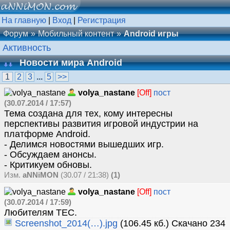
На главную
|
Вход
|
Регистрация
Форум
Мобильный контент
Android игры
Активность
Новости мира Android
1
2
3
...
5
>>
volya_nastane
[Off]
пост
(30.07.2014 / 17:57)
Тема создана для тех, кому интересны
перспективы развития игровой индустрии на
платформе Android.
- Делимся новостями вышедших игр.
- Обсуждаем анонсы.
- Критикуем обновы.
Изм.
aNNiMON
(30.07 / 21:38)
(1)
volya_nastane
[Off]
пост
(30.07.2014 / 17:59)
Любителям ТЕС.
Screenshot_2014(…).jpg
(106.45 кб.) Скачано 234