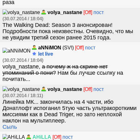
раза
volya_nastane
[Off]
пост
(30.07.2014 / 18:04)
The Walking Dead: Season 3 анонсирован!
Подробности пока неизвестны. Очевидно, что мы
не увидим третий сезон ранее 2015 года.
aNNiMON
(SV!)
[Off]
пост
let live
(30.07.2014 / 18:04)
volya_nastane,
а почему ж на скрине нет
упоминаний о пони?
Нам бы лучше ссылку на
почитать...
volya_nastane
[Off]
пост
(30.07.2014 / 18:11)
Линейка МК... закончилась на 4 части, ибо
Донатлофт испоганил 5тую часть ультракороткими
миссиями как в Dead Triger, но зато неплохой
наклон на мультиплеер.
Сыль
AHiLLA
[Off]
пост