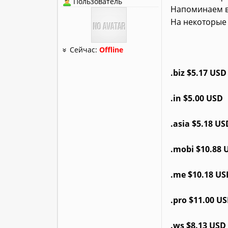
Пользователь
Напоминаем ва
На некоторые
Сейчас:
Offline
.biz $5.17 USD
.in $5.00 USD
.asia $5.18 US
.mobi $10.88 
.me $10.18 US
.pro $11.00 U
.ws $8.13 USD