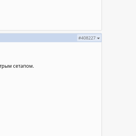
#408227
трым сетапом.