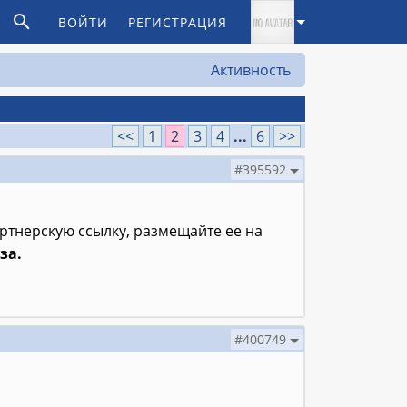
ВОЙТИ
РЕГИСТРАЦИЯ
Активность
<<
1
2
3
4
...
6
>>
#395592
ртнерскую ссылку, размещайте ее на
за.
#400749