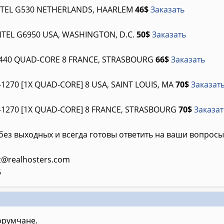
INTEL G530 NETHERLANDS, HAARLEM
46$
Заказать
NTEL G6950 USA, WASHINGTON, D.C.
50$
Заказать
3440 QUAD-CORE 8 FRANCE, STRASBOURG
66$
Заказать
-1270 [1X QUAD-CORE] 8 USA, SAINT LOUIS, MA
70$
Заказат
-1270 [1X QUAD-CORE] 8 FRANCE, STRASBOURG
70$
Заказат
ез выходных и всегда готовы ответить на ваши вопросы
t@realhosters.com
6
румчане.