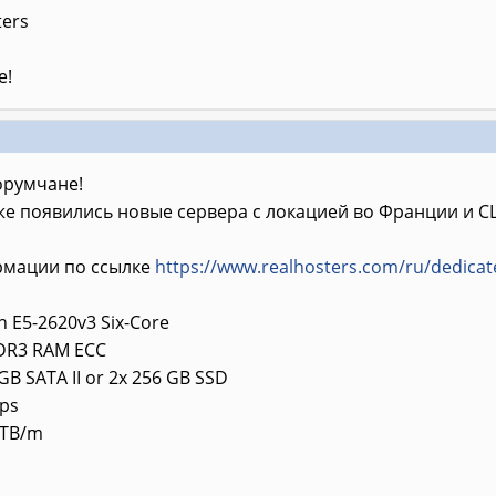
ters
е!
румчане!
же появились новые сервера с локацией во Франции и С
мации по ссылке
https://www.realhosters.com/ru/dedica
on E5-2620v3 Six-Core
DDR3 RAM ECC
GB SATA II or 2x 256 GB SSD
bps
0TB/m