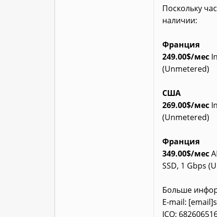
Поскольку час
наличии:
Франция
249.00$/мес
In
(Unmetered)
США
269.00$/мес
In
(Unmetered)
Франция
349.00$/мес
A
SSD, 1 Gbps (
Больше информ
E-mail: [email]
ICQ: 68260651