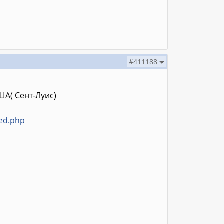
#411188
ША( Сент-Луис)
ted.php