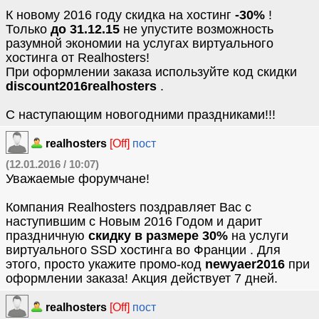
К новому 2016 году скидка на хостинг
-30%
!
Только
до 31.12.15
не упустите возможность
разумной экономии на услугах виртуального
хостинга от Realhosters!
При оформлении заказа используйте код скидки
discount2016realhosters
.
С наступающим новогодними праздниками!!!
realhosters
[Off]
пост
(12.01.2016 / 10:07)
Уважаемые форумчане!
Компания Realhosters поздравляет Вас с
наступившим с Новым 2016 Годом и дарит
праздничную
скидку в размере 30%
на услуги
виртуального SSD хостинга во Франции . Для
этого, просто укажите промо-код
newyaer2016
при
оформлении заказа! Акция действует 7 дней.
realhosters
[Off]
пост