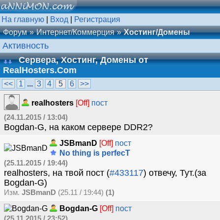
На главную
|
Вход
|
Регистрация
Форум
Интернет/Коммерция
Хостинг/Домены
Активность
Сервера, Хостинг, Домены от
RealHosters.Com
<<
1
...
3
4
5
6
>>
realhosters
[Off]
пост
(24.11.2015 / 13:04)
Bogdan-G, на каком сервере DDR2?
JSBmanD
[Off]
пост
No thing is perfecT
(25.11.2015 / 19:44)
realhosters, на твой пост (
#433117
) отвечу, Тут.(за
Bogdan-G)
Изм.
JSBmanD
(25.11 / 19:44)
(1)
Bogdan-G
[Off]
пост
(25.11.2015 / 23:52)