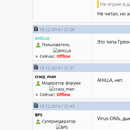
Не играю в 
Не читал, но 
18.12.2014 / 21:26
AHiLLA
Это типа Гря
Пользователь
Сейчас:
Offline
18.12.2014 / 21:27
crazy_man
AHiLLA, нет.
Модератор форума
Сейчас:
Offline
18.12.2014 / 21:43
BPS
Virus-ONЪ, ды
Супермодератор