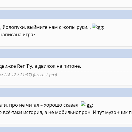
, йолопуки, выймите нам с жопы руки...
 написана игра?
движке Ren'Py, а движок на питоне.
or
(18.12 / 21:57) (всего 1 раз)
ати, про не читал – хорошо сказал.
это всё-таки история, а не мобильнопрон. И тут музончик 