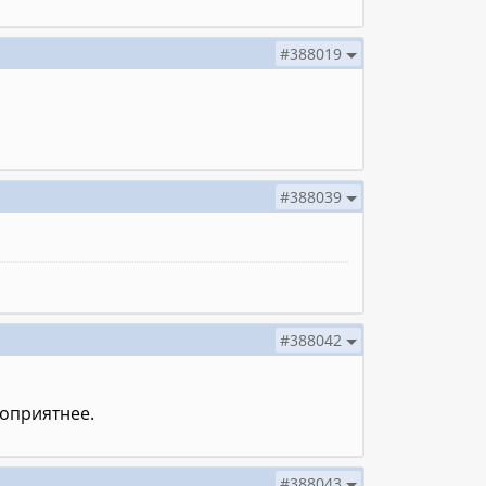
#388019
#388039
#388042
поприятнее.
#388043