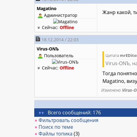
Magatino
Жанр какой, т
Администратор
Сейчас:
Offline
18.12.2014 / 22:03
Virus-ONЪ
Пользователь
Цитата
mrEDito
Virus-ONЪ, н
Сейчас:
Offline
Тогда понятно
Magatino, виз
Изменено
Virus-
Всего сообщений: 176
Фильтровать сообщения
Поиск по теме
Файлы топика
(3)