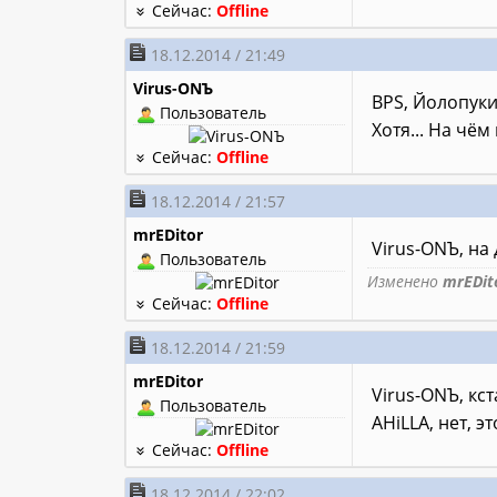
Сейчас:
Offline
18.12.2014 / 21:49
Virus-ONЪ
BPS, Йолопуки
Пользователь
Хотя... На чём
Сейчас:
Offline
18.12.2014 / 21:57
mrEDitor
Virus-ONЪ, на 
Пользователь
Изменено
mrEDit
Сейчас:
Offline
18.12.2014 / 21:59
mrEDitor
Virus-ONЪ, кст
Пользователь
AHiLLA, нет, 
Сейчас:
Offline
18.12.2014 / 22:02