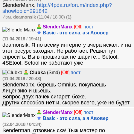
SlenderManx,
http://4pda.ru/forum/index.php?
showtopic=291842
Изм.
deamonsik
(11.04 / 18:00)
(1)
SlenderManx
[Off]
пост
Basic - это сила, а я Авовер
(11.04.2018 / 19:41)
deamonsik, Я по всему интернету вчера искал, и на
этот ресурс заходил. Не работает. Решил тут
спросить. Вы в прошивках не шарите... Setool,
4SEtool, Setool не работают уже
Clubka
(Smd)
[Off]
пост
(11.04.2018 / 20:43)
SlenderManx, берёшь Omnius, покупаешь
лицензию и шьёшь.
Вопрос двух пачек сигарет, боже.
Других способов
нет
и, скорее всего, уже не будет
SlenderManx
[Off]
пост
Basic - это сила, а я Авовер
(12.04.2018 / 04:34)
Senderman, отзовись ска! Тыж мастер по