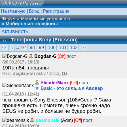
На главную
|
Вход
|
Регистрация
Форум
Мобильные устройства
Мобильные телефоны
Активность
Телефоны Sony (Ericsson)
<<
1
...
97
98
99
100
101
102
>>
Bogdan-G
[Off]
пост
(26.03.2017 / 18:13)
19Ram84, трещины
Изм.
Bogdan-G
(26.03 / 18:13)
(1)
SlenderManx
[Off]
пост
Basic - это сила, а я Авовер
(11.04.2018 / 12:41)
чем прошить Sony Ericsson j108i/Cedar? Сама
прошивка есть. Помогите, очень срочно надо.
SEUS не робит, и больше не будер робит.
deamonsik
(Adm)
[Off]
пост
(11.04.2018 / 18:00)