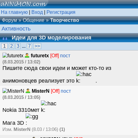
На главную
|
Вход
|
Регистрация
Форум
Общение
Творчество
Активность
Идеи для 3D моделирования
1
2
3
...
7
>>
futuretx
[Off]
пост
(8.03.2015 / 13:02)
Пишите сюда свои идеи и может кто-то из
анимоновцев реализует это
.
MisterN
[Off]
пост
(8.03.2015 / 13:05)
Nokia 3310мет
Мага 3D
Изм.
MisterN
(8.03 / 13:06)
(1)