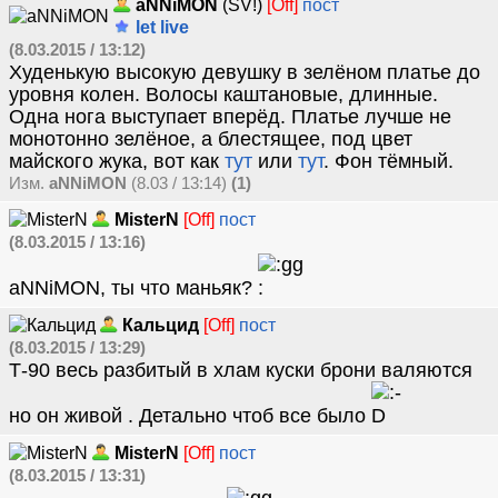
aNNiMON
(SV!)
[Off]
пост
let live
(8.03.2015 / 13:12)
Худенькую высокую девушку в зелёном платье до
уровня колен. Волосы каштановые, длинные.
Одна нога выступает вперёд. Платье лучше не
монотонно зелёное, а блестящее, под цвет
майского жука, вот как
тут
или
тут
. Фон тёмный.
Изм.
aNNiMON
(8.03 / 13:14)
(1)
MisterN
[Off]
пост
(8.03.2015 / 13:16)
aNNiMON, ты что маньяк?
Кальцид
[Off]
пост
(8.03.2015 / 13:29)
Т-90 весь разбитый в хлам куски брони валяются
но он живой . Детально чтоб все было
MisterN
[Off]
пост
(8.03.2015 / 13:31)