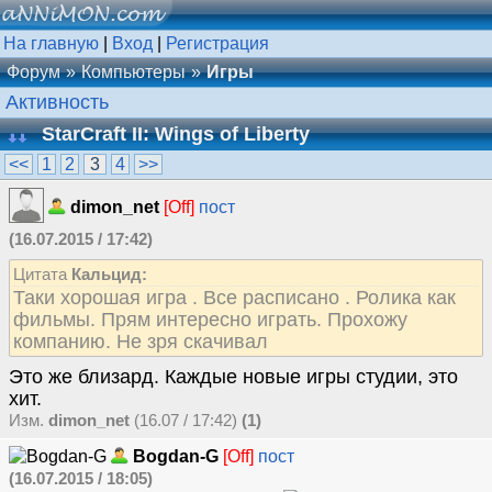
На главную
|
Вход
|
Регистрация
Форум
Компьютеры
Игры
Активность
StarCraft II: Wings of Liberty
<<
1
2
3
4
>>
dimon_net
[Off]
пост
(16.07.2015 / 17:42)
Цитата
Кальцид:
Таки хорошая игра . Все расписано . Ролика как
фильмы. Прям интересно играть. Прохожу
компанию. Не зря скачивал
Это же близард. Каждые новые игры студии, это
хит.
Изм.
dimon_net
(16.07 / 17:42)
(1)
Bogdan-G
[Off]
пост
(16.07.2015 / 18:05)