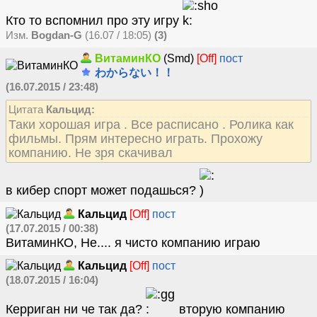
Кто то вспомнил про эту игру
Изм.
Bogdan-G
(16.07 / 18:05)
(3)
ВитаминКО
(Smd)
[Off]
пост
わからない！！
(16.07.2015 / 23:48)
Цитата
Кальцид:
Таки хорошая игра . Все расписано . Ролика как
фильмы. Прям интересно играть. Прохожу
компанию. Не зря скачивал
в кибер спорт может подашься?
Кальцид
[Off]
пост
(17.07.2015 / 00:38)
ВитаминКО, Не.... я чисто компанию играю
Кальцид
[Off]
пост
(18.07.2015 / 16:04)
Керриган ни че так да?
вторую компанию