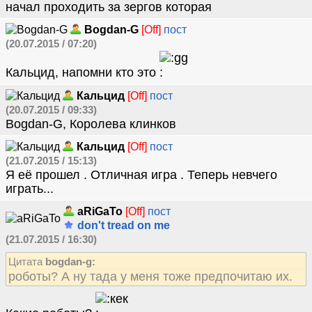
начал проходить за зергов которая
Bogdan-G
[Off]
пост
(20.07.2015 / 07:20)
Кальцид, напомни кто это
Кальцид
[Off]
пост
(20.07.2015 / 09:33)
Bogdan-G, Королева клинков
Кальцид
[Off]
пост
(21.07.2015 / 15:13)
Я её прошел . Отличная игра . Теперь невчего
играть...
aRiGaTo
[Off]
пост
don't tread on me
(21.07.2015 / 16:30)
Цитата
bogdan-g:
роботы? А ну тада у меня тоже предпочитаю их.