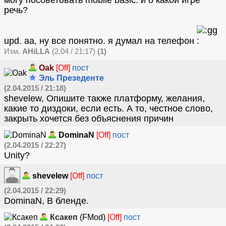
могу посоветовать mobile basic. и о какой игре
речь?
upd. аа, ну все понятно. я думал на телефон
Изм.
AHiLLA
(2.04 / 21:17)
(1)
Oak
[Off]
пост
Эль Презеденте
(2.04.2015 / 21:18)
shevelew, Опишите также платформу, желания,
какие то диздоки, если есть. А то, честное слово,
закрыть хочется без объяснения причин
DominaN
[Off]
пост
(2.04.2015 / 22:27)
Unity?
shevelew
[Off]
пост
(2.04.2015 / 22:29)
DominaN, В бленде.
Ксакеп
(FMod)
[Off]
пост