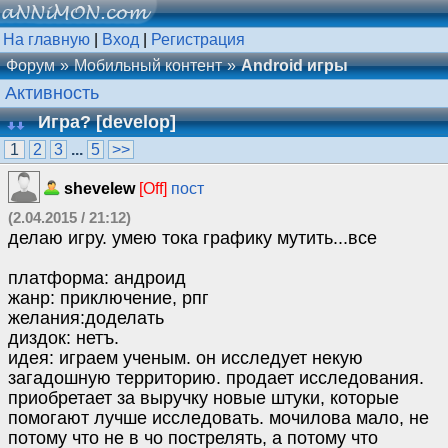
На главную
|
Вход
|
Регистрация
Форум
Мобильный контент
Android игры
Активность
Игра? [develop]
1
2
3
...
5
>>
shevelew
[Off]
пост
(2.04.2015 / 21:12)
делаю игру. умею тока графику мутить...все
платформа: андроид
жанр: приключение, рпг
желания:доделать
диздок: нетъ.
идея: играем ученым. он исследует некую
загадошную территорию. продает исследования.
приобретает за выручку новые штуки, которые
помогают лучше исследовать. мочилова мало, не
потому что не в чо пострелять, а потому что