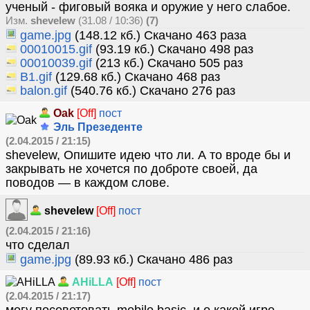
ученый - фиговый вояка и оружие у него слабое.
Изм.
shevelew
(31.08 / 10:36)
(7)
game.jpg
(148.12 кб.) Скачано 463 раза
00010015.gif
(93.19 кб.) Скачано 498 раз
00010039.gif
(213 кб.) Скачано 505 раз
B1.gif
(129.68 кб.) Скачано 468 раз
balon.gif
(540.76 кб.) Скачано 276 раз
Oak
[Off]
пост
Эль Презеденте
(2.04.2015 / 21:15)
shevelew, Опишите идею что ли. А то вроде бы и
закрывать не хочется по доброте своей, да
поводов — в каждом слове.
shevelew
[Off]
пост
(2.04.2015 / 21:16)
что сделал
game.jpg
(89.93 кб.) Скачано 486 раз
AHiLLA
[Off]
пост
(2.04.2015 / 21:17)