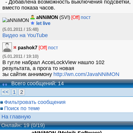
- Добавлена возможность выключения подсветки,
вместо показа часов.
aNNiMON
(SV!)
[Off]
пост
let live
(5.01.2011 / 15:48)
Видео на YouTube
pashok7
[Off]
пост
(5.01.2011 / 19:10)
В гугле набрал AcceLockView нашло 102
результата, а прога то новая
зы сайтик аннимону
http://wn.com/JavaNNiMON
Всего сообщений: 14
<<
1
2
Фильтровать сообщения
Поиск по теме
На главную
Онлайн: 19
(0/19)
aNNiMON (Melnik Software)