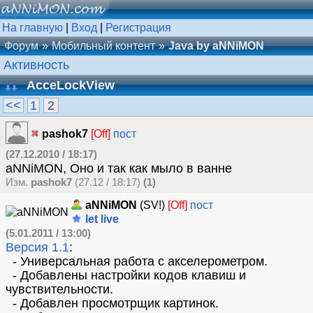
На главную
|
Вход
|
Регистрация
Форум
Мобильный контент
Java by aNNiMON
Активность
AcceLockView
<<
1
2
pashok7
[Off]
пост
(27.12.2010 / 18:17)
aNNiMON, Оно и так как мыло в ванне
Изм.
pashok7
(27.12 / 18:17)
(1)
aNNiMON
(SV!)
[Off]
пост
let live
(5.01.2011 / 13:00)
Версия 1.1
:
- Универсальная работа с акселерометром.
- Добавлены настройки кодов клавиш и
чувствительности.
- Добавлен просмотрщик картинок.