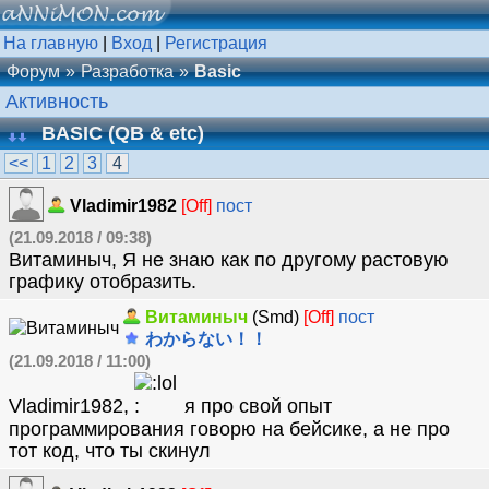
На главную
|
Вход
|
Регистрация
Форум
Разработка
Basic
Активность
BASIC (QB & etc)
<<
1
2
3
4
Vladimir1982
[Off]
пост
(21.09.2018 / 09:38)
Витаминыч, Я не знаю как по другому растовую
графику отобразить.
Витаминыч
(Smd)
[Off]
пост
わからない！！
(21.09.2018 / 11:00)
Vladimir1982,
я про свой опыт
программирования говорю на бейсике, а не про
тот код, что ты скинул