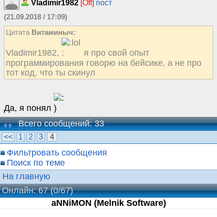
Vladimir1982
[Off]
пост
(21.09.2018 / 17:09)
Цитата
Витаминыч:
Vladimir1982,
я про свой опыт
программирования говорю на бейсике, а не про
тот код, что ты скинул
Да, я понял
Всего сообщений: 33
<<
1
2
3
4
Фильтровать сообщения
Поиск по теме
На главную
Онлайн: 67
(0/67)
aNNiMON (Melnik Software)