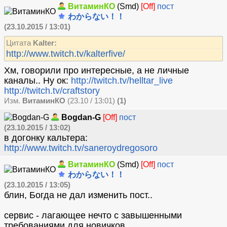
ВитаминКО
(Smd)
[Off]
пост
わからない！！
(23.10.2015 / 13:01)
Цитата
Kalter:
http://www.twitch.tv/kalterfive/
Хм, говорили про интересные, а не личные
каналы.. Ну ок:
http://twitch.tv/helltar_live
http://twitch.tv/craftstory
Изм.
ВитаминКО
(23.10 / 13:01)
(1)
Bogdan-G
[Off]
пост
(23.10.2015 / 13:02)
в догонку кальтера:
http://www.twitch.tv/saneroydregosoro
ВитаминКО
(Smd)
[Off]
пост
わからない！！
(23.10.2015 / 13:05)
блин, Богда не дал изменить пост..
сервис - лагающее нечто с завышенными
требованиями для новичков