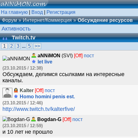
На главную
|
Вход
|
Регистрация
Форум
Интернет/Коммерция
Обсуждение ресурсов
Активность
Twitch.tv
1
2
3
...
5
>>
aNNiMON
(SV!)
[Off]
пост
let live
(23.10.2015 / 12:38)
Обсуждаем, делимся ссылками на интересные
каналы.
Kalter
[Off]
пост
Homo homini penis est.
(23.10.2015 / 12:46)
http://www.twitch.tv/kalterfive/
Bogdan-G
[Off]
пост
(23.10.2015 / 12:59)
и 10 лет не прошло