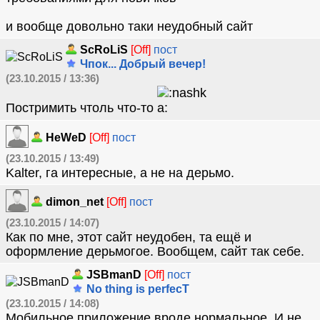
и вообще довольно таки неудобный сайт
ScRoLiS
[Off]
пост
Чпок... Добрый вечер!
(23.10.2015 / 13:36)
Постримить чтоль что-то
HeWeD
[Off]
пост
(23.10.2015 / 13:49)
Kalter, га интересные, а не на дерьмо.
dimon_net
[Off]
пост
(23.10.2015 / 14:07)
Как по мне, этот сайт неудобен, та ещё и
оформление дерьмогое. Вообщем, сайт так себе.
JSBmanD
[Off]
пост
No thing is perfecT
(23.10.2015 / 14:08)
Мобильное приложение вроде нормальное. И не