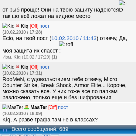
от рыб проще! Они на твою защиту надеются
так шо всё ложат на видное место
Kiq
[Off]
пост
(10.02.2010 / 17:28)
Ecio, на твой пост (
10.02.2010 / 11:43
) отвечу, Да,
моя защита их спасет
Изм.
Kiq
(10.02 / 17:29)
(1)
Kiq
[Off]
пост
(10.02.2010 / 17:31)
RooMeN, с удовольствием тебе отвечу, Micro
Counter Strike, Break Shock, Armor Elite... Короче,
можно сказать все. У них тоже все по папкам
разложено, только еще и без шифрования.
MasTer
[Off]
пост
(10.02.2010 / 18:09)
Kiq, А разве графа там не в классах?
Всего сообщений: 689