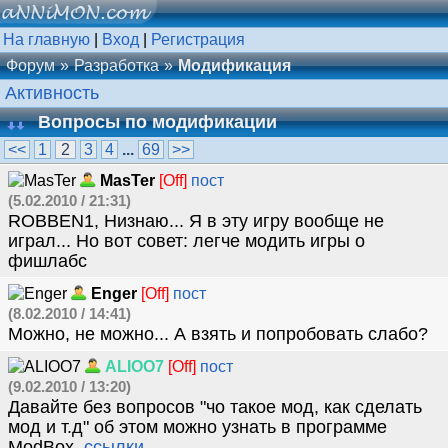
На главную
|
Вход
|
Регистрация
Форум
Разработка
Модификация
Активность
Вопросы по модификации
<<
1
2
3
4
...
69
>>
MasTer
[Off]
пост
(5.02.2010 / 21:31)
ROBBEN1, Низнаю... Я в эту игру вообще не
играл... Но вот совет: легче модить игры о
фишлабс
Enger
[Off]
пост
(8.02.2010 / 14:41)
Можно, не можно... А взять и попробовать слабо?
ALIOO7
[Off]
пост
(9.02.2010 / 13:20)
Давайте без вопросов "чо такое мод, как сделать
мод и т.д" об этом можно узнать в программе
ModBox.
ссылки