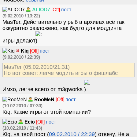
ALIOO7
[Off]
пост
(9.02.2010 / 13:22)
MasTer, Действительно у рыб в архивах всё так
оккуратно разложено, как будто для моддинга
игры делают
Kiq
[Off]
пост
(9.02.2010 / 22:39)
MasTer (05.02.2010/21:31)
Но вот совет: легче модить игры о фишлабс
Имхо, легче всего от m3gworks
RooMeN
[Off]
пост
(10.02.2010 / 07:30)
Kiq, Какие игры от этой компании?
Ecio
[Off]
пост
(10.02.2010 / 11:43)
Kiq, на твой пост (
09.02.2010 / 22:39
) отвечу, Не а