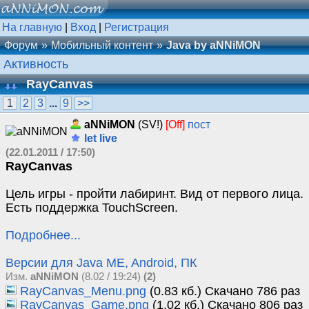
На главную
|
Вход
|
Регистрация
Форум
Мобильный контент
Java by aNNiMON
Активность
RayCanvas
1
2
3
...
9
>>
aNNiMON
(SV!)
[Off]
пост
let live
(22.01.2011 / 17:50)
RayCanvas
Цель игры - пройти лабиринт. Вид от первого лица.
Есть поддержка TouchScreen.
Подробнее...
Версии для Java ME, Android, ПК
Изм.
aNNiMON
(8.02 / 19:24)
(2)
RayCanvas_Menu.png
(0.83 кб.) Скачано 786 раз
RayCanvas_Game.png
(1.02 кб.) Скачано 806 раз