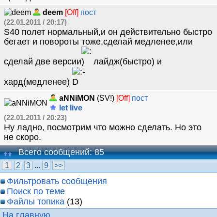
deem
[Off]
пост
(22.01.2011 / 20:17)
S40 полет нормальный,и он действительно быстро
бегает и повороты тоже,сделай медленее,или
сделай две версии
лайдж(быстро) и
хард(медленее)
aNNiMON
(SV!)
[Off]
пост
let live
(22.01.2011 / 20:23)
Ну ладно, посмотрим что можно сделать. Но это
не скоро.
Всего сообщений: 85
1
2
3
...
9
>>
Фильтровать сообщения
Поиск по теме
Файлы топика
(13)
На главную