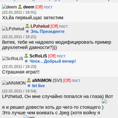
deem
[Off]
пост
(22.01.2011 / 18:01)
Хз,йа первый,щас затестим
LPzhelud
[Off]
пост
Эль Презеденте
(22.01.2011 / 18:21)
Витек, тебе не надоело модифицировать пример
двухлетней давности?)))
ScRoLiS
[Off]
пост
Чпок... Добрый вечер!
(22.01.2011 / 18:23)
Стрaшнaя игрa!!!
aNNiMON
(SV!)
[Off]
пост
let live
(22.01.2011 / 19:54)
LPzhelud, Он мне случайно попался на глаза) Вот
я и решил довести хоть до чего-то стоящего
Это лучше чем воевать с Jpeg (хотя войну я