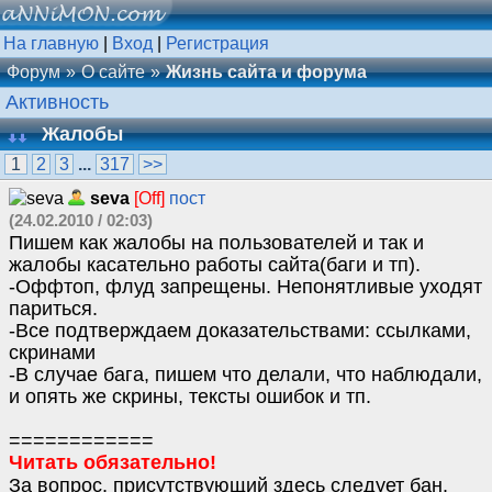
На главную
|
Вход
|
Регистрация
Форум
О сайте
Жизнь сайта и форума
Активность
Жалобы
1
2
3
...
317
>>
seva
[Off]
пост
(24.02.2010 / 02:03)
Пишем как жалобы на пользователей и так и
жалобы касательно работы сайта(баги и тп).
-Оффтоп, флуд запрещены. Непонятливые уходят
париться.
-Все подтверждаем доказательствами: ссылками,
скринами
-В случае бага, пишем что делали, что наблюдали,
и опять же скрины, тексты ошибок и тп.
============
Читать обязательно!
За вопрос, присутствующий здесь следует бан.