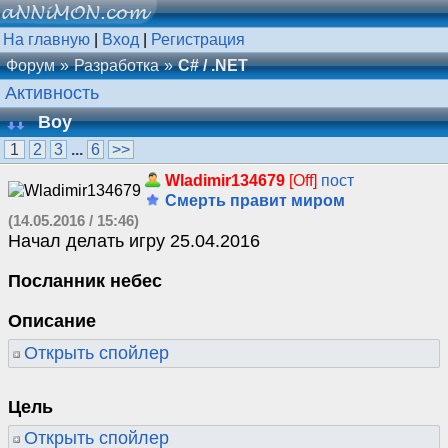
На главную
|
Вход
|
Регистрация
Форум
Разработка
C# / .NET
Активность
Boy
1
2
3
...
6
>>
Wladimir134679
[Off]
пост
Смерть правит миром
(14.05.2016 / 15:46)
Начал делать игру 25.04.2016
Посланник небес
Описание
Открыть спойлер
Цель
Открыть спойлер