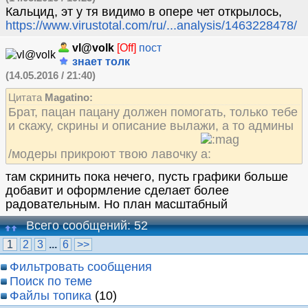
Кальцид, эт у тя видимо в опере чет открылось,
https://www.virustotal.com/ru/...analysis/1463228478/
vl@volk
[Off]
пост
знает толк
(14.05.2016 / 21:40)
Цитата
Magatino:
Брат, пацан пацану должен помогать, только тебе
и скажу, скрины и описание вылажи, а то админы
/модеры прикроют твою лавочку
там скринить пока нечего, пусть графики больше
добавит и оформление сделает более
радовательным. Но план масштабный
Всего сообщений: 52
1
2
3
...
6
>>
Фильтровать сообщения
Поиск по теме
Файлы топика
(10)