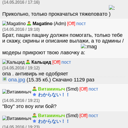
(14.05.2016 / 17:16)
Прикольно, только прокачаться тяжеловато
Magatino
(Adm)
[Off]
пост
(14.05.2016 / 19:10)
Брат, пацан пацану должен помогать, только тебе
и скажу, скрины и описание вылажи, а то админы /
модеры прикроют твою лавочку
Кальцид
[Off]
пост
(14.05.2016 / 19:12)
опа . антивирь не одобряет
опа.jpg
(15.35 кб.) Скачано 1129 раз
Витаминыч
(Smd)
[Off]
пост
わからない！！
(14.05.2016 / 19:21)
"Воу" это воу или бой?
Витаминыч
(Smd)
[Off]
пост
わからない！！
(14.05.2016 / 19:23)