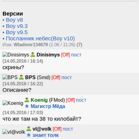
Версии
• Boy v8
• Boy v9.3
• Boy v9.5
• Посланник небес(Boy v10)
Изм.
Wladimir134679
(1.06 / 11:26)
(7)
Dinisimys
[Off]
пост
(14.05.2016 / 16:14)
скрины?
BPS
(Smd)
[Off]
пост
(14.05.2016 / 16:22)
Описание?
Koenig
(FMod)
[Off]
пост
Магистр Мёда
(14.05.2016 / 17:03)
что же там на 38 то килобайт?
vl@volk
[Off]
пост
знает толк