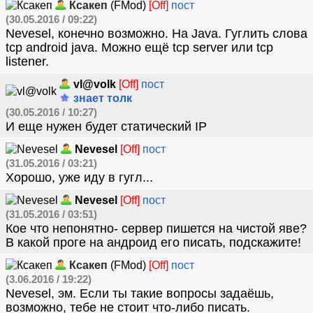
Ксакеп
(FMod)
[Off]
пост
(30.05.2016 / 09:22)
Nevesel, конечно возможно. На Java. Гуглить слова
tcp android java. Можно ещё tcp server или tcp
listener.
vl@volk
[Off]
пост
знает толк
(30.05.2016 / 10:27)
И еще нужен будет статический IP
Nevesel
[Off]
пост
(31.05.2016 / 03:21)
Хорошо, уже иду в гугл...
Nevesel
[Off]
пост
(31.05.2016 / 03:51)
Кое что непонятно- сервер пишется на чистой яве?
В какой проге на андроид его писать, подскажите!
Ксакеп
(FMod)
[Off]
пост
(3.06.2016 / 19:22)
Nevesel, эм. Если ты такие вопросы задаёшь,
возможно, тебе не стоит что-либо писать.