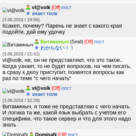
vl@volk
[Off]
пост
знает толк
(3.06.2016 / 19:56)
Ксакеп, почему? Парень не знает с какого края
подойти, дай ему удочку
Витаминыч
(Smd)
[Off]
пост
わからない！！
(3.06.2016 / 21:41)
vl@volk, не, он не представляет, что это такое..
Когда узнает, то не будет вопросов, на чем писать,
а сразу к делу приступит, появятся вопросы как
раз по теме "с чего начать"
vl@volk
[Off]
пост
знает толк
(3.06.2016 / 22:39)
Витаминыч, я тоже не представляю с чего начать.
И логика та же, какой язык выбрать с учетом его
специфики, что такое сервер и что для этого надо
знать
DominaN
[Off]
пост