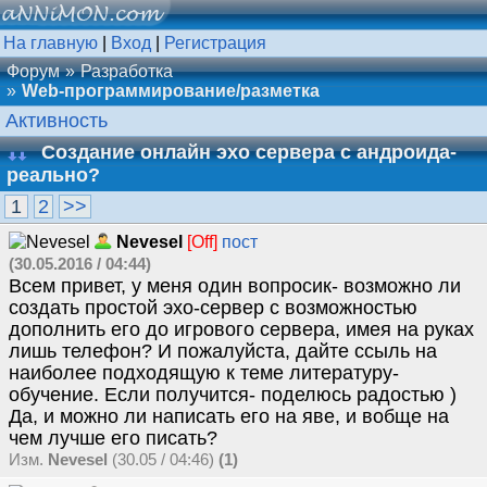
На главную
|
Вход
|
Регистрация
Форум
Разработка
Web-программирование/разметка
Активность
Создание онлайн эхо сервера с андроида-
реально?
1
2
>>
Nevesel
[Off]
пост
(30.05.2016 / 04:44)
Всем привет, у меня один вопросик- возможно ли
создать простой эхо-сервер с возможностью
дополнить его до игрового сервера, имея на руках
лишь телефон? И пожалуйста, дайте ссыль на
наиболее подходящую к теме литературу-
обучение. Если получится- поделюсь радостью )
Да, и можно ли написать его на яве, и вобще на
чем лучше его писать?
Изм.
Nevesel
(30.05 / 04:46)
(1)