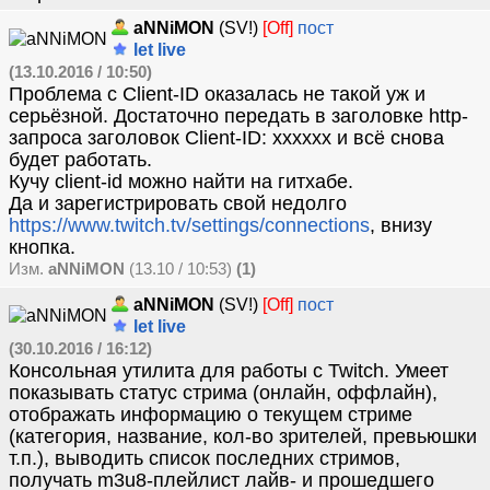
aNNiMON
(SV!)
[Off]
пост
let live
(13.10.2016 / 10:50)
Проблема с Client-ID оказалась не такой уж и
серьёзной. Достаточно передать в заголовке http-
запроса заголовок Client-ID: xxxxxx и всё снова
будет работать.
Кучу client-id можно найти на гитхабе.
Да и зарегистрировать свой недолго
https://www.twitch.tv/settings/connections
, внизу
кнопка.
Изм.
aNNiMON
(13.10 / 10:53)
(1)
aNNiMON
(SV!)
[Off]
пост
let live
(30.10.2016 / 16:12)
Консольная утилита для работы с Twitch. Умеет
показывать статус стрима (онлайн, оффлайн),
отображать информацию о текущем стриме
(категория, название, кол-во зрителей, превьюшки
т.п.), выводить список последних стримов,
получать m3u8-плейлист лайв- и прошедшего