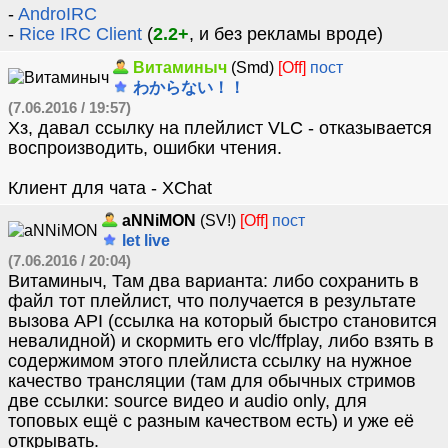
-
AndroIRC
-
Rice IRC Client
(
2.2+
, и без рекламы вроде)
Витаминыч
(Smd)
[Off]
пост
わからない！！
(7.06.2016 / 19:57)
Хз, давал ссылку на плейлист VLC - отказывается
воспроизводить, ошибки чтения.
Клиент для чата - XChat
aNNiMON
(SV!)
[Off]
пост
let live
(7.06.2016 / 20:04)
Витаминыч, Там два варианта: либо сохранить в
файл тот плейлист, что получается в результате
вызова API (ссылка на который быстро становится
невалидной) и скормить его vlc/ffplay, либо взять в
содержимом этого плейлиста ссылку на нужное
качество трансляции (там для обычных стримов
две ссылки: source видео и audio only, для
топовых ещё с разным качеством есть) и уже её
открывать.