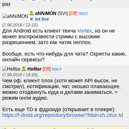
раз
aNNiMON
(SV!)
[Off]
пост
let live
(7.06.2016 / 13:22)
Для Android есть клиент твича
Vortex
, но он не
может воспроизвести стримы с высоким
разрешением, зато как чатик неплох.
Вообще, есть что-нибудь для чата? Скрипты какие,
онлайн сервисы?
Helltar
[Off]
пост
(7.06.2016 / 18:25)
Чем оф. клиент плох (хотя может API высок, не
смотрел), нотификации, чат, окошко плавающее,
можно отодвинуть куда и делами заниматься, +
режим онли аудио.
Есть еще TD в фдроиде (открывает в плеере):
https://f-droid.org/repository/browse/?fdid=ch.citux.td