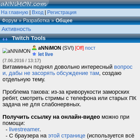
На главную
|
Вход
|
Регистрация
Форум
Разработка
Общее
Активность
Twitch Tools
aNNiMON
(SV!)
[Off]
пост
let live
(7.06.2016 / 13:17)
Витаминыч поднял довольно интересный
вопрос
и, дабы не засорять обсуждение там
, создаю
отдельную тему.
Проблема такова: из-за криворукости заморских
ребят, смотреть стримы с телефона или старых ПК
задача не для слабонервных.
Получить ссылку на онлайн-видео
можно при
помощи:
-
livestreamer
.
- С браузера на
этой странице
(используется всё