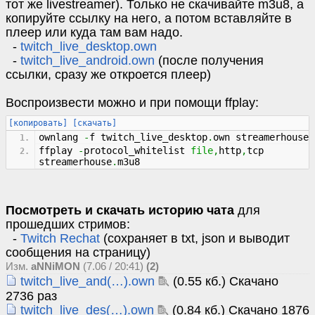
тот же livestreamer). Только не скачивайте m3u8, а
копируйте ссылку на него, а потом вставляйте в
плеер или куда там вам надо.
-
twitch_live_desktop.own
-
twitch_live_android.own
(после получения
ссылки, сразу же откроется плеер)
Воспроизвести можно и при помощи ffplay:
[копировать]
[скачать]
ownlang
-
f twitch_live_desktop
.
own streamerhouse
ffplay
-
protocol_whitelist
file
,
http
,
tcp
streamerhouse
.
m3u8
Посмотреть и скачать историю чата
для
прошедших стримов:
-
Twitch Rechat
(сохраняет в txt, json и выводит
сообщения на страницу)
Изм.
aNNiMON
(7.06 / 20:41)
(2)
twitch_live_and(…).own
(0.55 кб.) Скачано
2736 раз
twitch_live_des(…).own
(0.84 кб.) Скачано 1876