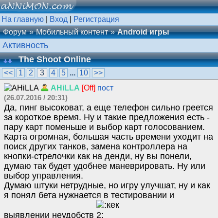
На главную
|
Вход
|
Регистрация
Форум
Мобильный контент
Android игры
Активность
The Shoot Online
<<
1
2
3
4
5
...
10
>>
AHiLLA
[Off]
пост
(26.07.2016 / 20:31)
Да, пинг высоковат, а еще телефон сильно греется
за короткое время. Ну и такие предложения есть -
пару карт поменьше и выбор карт голосованием.
Карта огромная, большая часть времени уходит на
поиск других танков, замена контроллера на
кнопки-стрелочки как на денди, ну вы понели,
думаю так будет удобнее маневрировать. Ну или
выбор управления.
Думаю штуки нетрудные, но игру улучшат, ну и как
я понял бета нужнается в тестировании и
выявлении неудобств