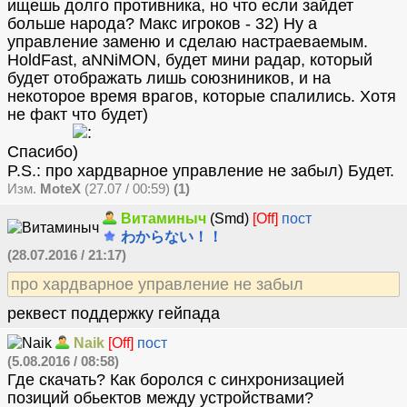
ищешь долго противника, но что если зайдет
больше народа? Макс игроков - 32) Ну а
управление заменю и сделаю настраеваемым.
HoldFast, aNNiMON, будет мини радар, который
будет отображать лишь союзниников, и на
некоторое время врагов, которые спалились. Хотя
не факт что будет)
Спасибо
P.S.: про хардварное управление не забыл) Будет.
Изм.
MoteX
(27.07 / 00:59)
(1)
Витаминыч
(Smd)
[Off]
пост
わからない！！
(28.07.2016 / 21:17)
про хардварное управление не забыл
реквест поддержку гейпада
Naik
[Off]
пост
(5.08.2016 / 08:58)
Где скачать? Как боролся с синхронизацией
позиций обьектов между устройствами?