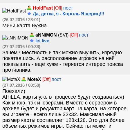
HoldFast
[Off]
пост
Да, детка, я - Король Ящериц!!!
(26.07.2016 / 23:01)
Мини-карта нужна
aNNiMON
(SV!)
[Off]
пост
let live
(27.07.2016 / 00:38)
Зачем? Местность и так можно выучить, изрядно
покатавшись. А расположение игроков на ней
показывать - ещё хуже - теряется интерес поиска
противника.
MoteX
[Off]
пост
(27.07.2016 / 00:58)
Поехали)
AHiLLA, карты уже в процессе будут создаваться)
Как мною, так и юзерами. Вместе с сервером в
архиве будет и редактор карт. Та карта, на которое
вы играете - всего лишь 32х32. Максимальный
размер карты составляет 128х128. Это для более
объемных режимов игры. Сейчас ты может и