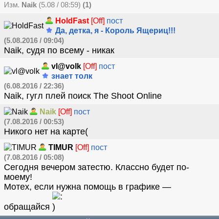
Изм.
Naik
(5.08 / 08:59)
(1)
HoldFast
[Off]
пост
Да, детка, я - Король Ящериц!!!
(5.08.2016 / 09:04)
Naik, судя по всему - никак
vl@volk
[Off]
пост
знает толк
(6.08.2016 / 22:36)
Naik, гугл плей поиск The Shoot Online
Naik
[Off]
пост
(7.08.2016 / 00:53)
Никого нет на карте(
TIMUR
[Off]
пост
(7.08.2016 / 05:08)
Сегодня вечером затестю. Классно будет по-
моему!
Мотех, если нужна помощь в графике —
обращайся