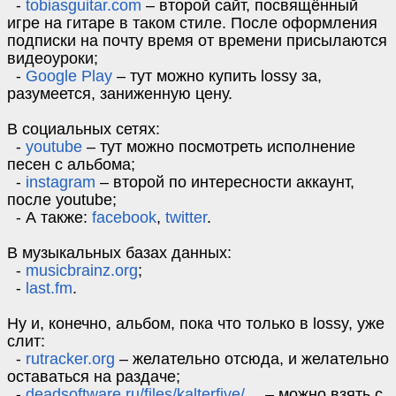
⁃
tobiasguitar.com
– второй сайт, посвящённый
игре на гитаре в таком стиле. После оформления
подписки на почту время от времени присылаются
видеоуроки;
⁃
Google Play
– тут можно купить lossy за,
разумеется, заниженную цену.
В социальных сетях:
⁃
youtube
– тут можно посмотреть исполнение
песен с альбома;
⁃
instagram
– второй по интересности аккаунт,
после youtube;
⁃ А также:
facebook
,
twitter
.
В музыкальных базах данных:
⁃
musicbrainz.org
;
⁃
last.fm
.
Ну и, конечно, альбом, пока что только в lossy, уже
слит:
⁃
rutracker.org
– желательно отсюда, и желательно
оставаться на раздаче;
⁃
deadsoftware.ru/files/kalterfive/…
– можно взять с