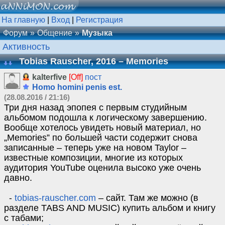
На главную
|
Вход
|
Регистрация
Форум
Общение
Музыка
Активность
Tobias Rauscher, 2016 – Memories
kalterfive
[Off]
пост
Homo homini penis est.
(28.08.2016 / 21:16)
Три дня назад эпопея с первым студийным
альбомом подошла к логическому завершению.
Вообще хотелось увидеть новый материал, но
„Memories” по большей части содержит снова
записанные – теперь уже на новом Taylor –
известные композиции, многие из которых
аудитория YouTube оценила высоко уже очень
давно.
⁃
tobias-rauscher.com
– сайт. Там же можно (в
разделе TABS AND MUSIC) купить альбом и книгу
с табами;