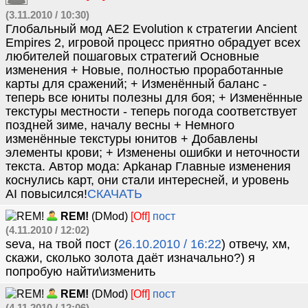
(3.11.2010 / 10:30)
Глобальный мод AE2 Evolution к стратегии Ancient
Empires 2, игровой процесс приятно обрадует всех
любителей пошаговых стратегий Основные
изменения + Новые, полностью проработанные
карты для сражений; + Изменённый баланс -
теперь все юниты полезны для боя; + Изменённые
текстуры местности - теперь погода соответствует
поздней зиме, началу весны + Немного
изменённые текстуры юнитов + Добавлены
элементы крови; + Изменены ошибки и неточности
текста. Автор мода: Apkaнap Главные изменения
коснулись карт, они стали интересней, и уровень
AI повысился!
СКАЧАТЬ
REM!
(DMod)
[Off]
пост
(4.11.2010 / 12:02)
seva, на твой пост (
26.10.2010 / 16:22
) отвечу, хм,
скажи, сколько золота даёт изначально?) я
попробую найти\изменить
REM!
(DMod)
[Off]
пост