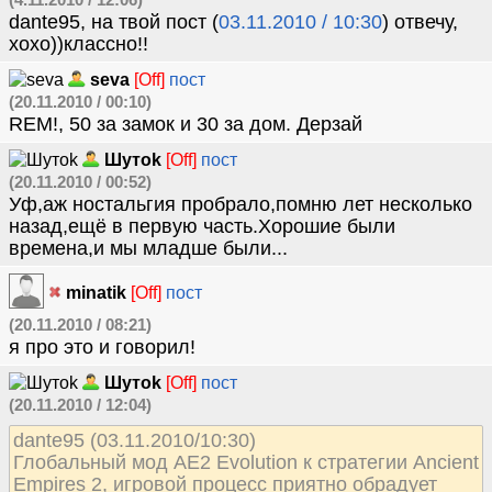
(4.11.2010 / 12:06)
dante95, на твой пост (
03.11.2010 / 10:30
) отвечу,
хохо))классно!!
seva
[Off]
пост
(20.11.2010 / 00:10)
REM!, 50 за замок и 30 за дом. Дерзай
Шутok
[Off]
пост
(20.11.2010 / 00:52)
Уф,аж ностальгия пробрало,помню лет несколько
назад,ещё в первую часть.Хорошие были
времена,и мы младше были...
minatik
[Off]
пост
(20.11.2010 / 08:21)
я про это и говорил!
Шутok
[Off]
пост
(20.11.2010 / 12:04)
dante95 (03.11.2010/10:30)
Глобальный мод AE2 Evolution к стратегии Ancient
Empires 2, игровой процесс приятно обрадует