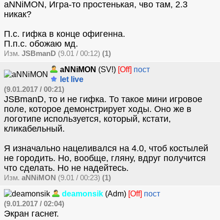
aNNiMON, Игра-то простенькая, чво там, 2.3
никак?
П.с. гифка в конце офигенна.
П.п.с. обожаю мд.
Изм.
JSBmanD
(9.01 / 00:12)
(1)
aNNiMON
(SV!)
[Off]
пост
let live
(9.01.2017 / 00:21)
JSBmanD, то и не гифка. То такое мини игровое
поле, которое демонстрирует ходы. Оно же в
логотипе используется, который, кстати,
кликабельный.
Я изначально нацеливался на 4.0, чтоб костылей
не городить. Но, вообще, гляну, вдруг получится
что сделать. Но не надейтесь.
Изм.
aNNiMON
(9.01 / 00:23)
(1)
deamonsik
(Adm)
[Off]
пост
(9.01.2017 / 02:04)
Экран гаснет.