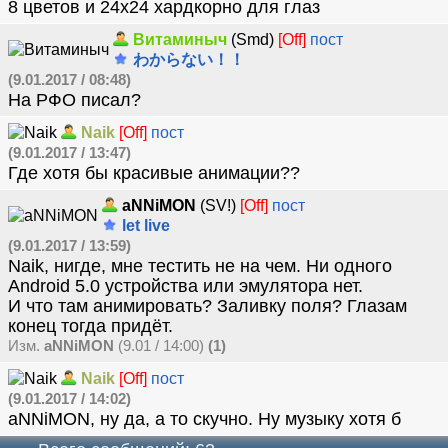
8 цветов и 24х24 хардкорно для глаз
Витаминыч
(Smd)
[Off]
пост
わからない！！
(9.01.2017 / 08:48)
На РФО писал?
Naik
[Off]
пост
(9.01.2017 / 13:47)
Где хотя бы красивые анимации??
aNNiMON
(SV!)
[Off]
пост
let live
(9.01.2017 / 13:59)
Naik, нигде, мне тестить не на чем. Ни одного
Android 5.0 устройства или эмулятора нет.
И что там анимировать? Заливку поля? Глазам
конец тогда придёт.
Изм.
aNNiMON
(9.01 / 14:00)
(1)
Naik
[Off]
пост
(9.01.2017 / 14:02)
aNNiMON, ну да, а то скучно. Ну музыку хотя б