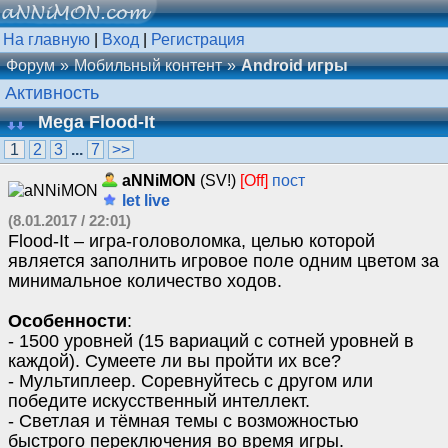
На главную
|
Вход
|
Регистрация
Форум
Мобильный контент
Android игры
Активность
Mega Flood-It
1
2
3
...
7
>>
aNNiMON
(SV!)
[Off]
пост
let live
(8.01.2017 / 22:01)
Flood-It – игра-головоломка, целью которой
является заполнить игровое поле одним цветом за
минимальное количество ходов.
Особенности
:
- 1500 уровней (15 вариаций с сотней уровней в
каждой). Сумеете ли вы пройти их все?
- Мультиплеер. Соревнуйтесь с другом или
победите искусственный интеллект.
- Светлая и тёмная темы с возможностью
быстрого переключения во время игры.