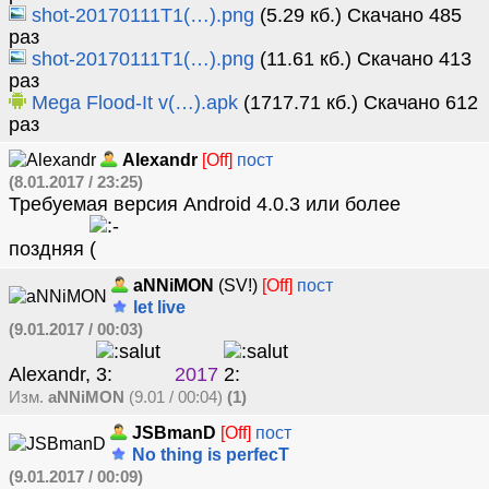
shot-20170111T1(…).png
(5.29 кб.) Скачано 485
раз
shot-20170111T1(…).png
(11.61 кб.) Скачано 413
раз
Mega Flood-It v(…).apk
(1717.71 кб.) Скачано 612
раз
Alexandr
[Off]
пост
(8.01.2017 / 23:25)
Требуемая версия Android 4.0.3 или более
поздняя
aNNiMON
(SV!)
[Off]
пост
let live
(9.01.2017 / 00:03)
Alexandr,
2017
Изм.
aNNiMON
(9.01 / 00:04)
(1)
JSBmanD
[Off]
пост
No thing is perfecT
(9.01.2017 / 00:09)