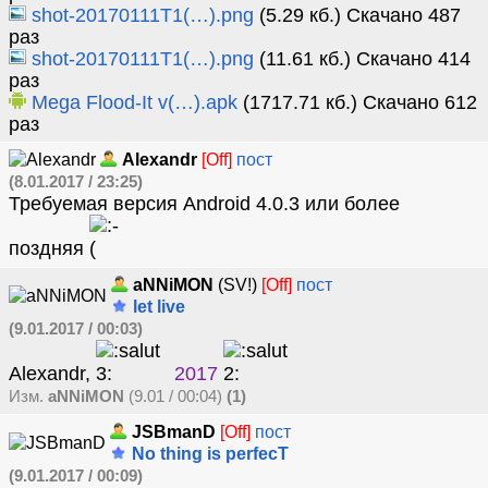
shot-20170111T1(…).png
(5.29 кб.) Скачано 487
раз
shot-20170111T1(…).png
(11.61 кб.) Скачано 414
раз
Mega Flood-It v(…).apk
(1717.71 кб.) Скачано 612
раз
Alexandr
[Off]
пост
(8.01.2017 / 23:25)
Требуемая версия Android 4.0.3 или более
поздняя
aNNiMON
(SV!)
[Off]
пост
let live
(9.01.2017 / 00:03)
Alexandr,
2017
Изм.
aNNiMON
(9.01 / 00:04)
(1)
JSBmanD
[Off]
пост
No thing is perfecT
(9.01.2017 / 00:09)