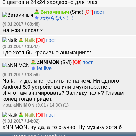
8 цветов и 24х24 хардкорно для глаз
Витаминыч
(Smd)
[Off]
пост
わからない！！
(9.01.2017 / 08:48)
На РФО писал?
Naik
[Off]
пост
(9.01.2017 / 13:47)
Где хотя бы красивые анимации??
aNNiMON
(SV!)
[Off]
пост
let live
(9.01.2017 / 13:59)
Naik, нигде, мне тестить не на чем. Ни одного
Android 5.0 устройства или эмулятора нет.
И что там анимировать? Заливку поля? Глазам
конец тогда придёт.
Изм.
aNNiMON
(9.01 / 14:00)
(1)
Naik
[Off]
пост
(9.01.2017 / 14:02)
aNNiMON, ну да, а то скучно. Ну музыку хотя б