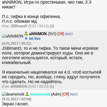
aNNiMON, Игра-то простенькая, чво там, 2.3
никак?
П.с. гифка в конце офигенна.
П.п.с. обожаю мд.
Изм.
JSBmanD
(9.01 / 00:12)
(1)
aNNiMON
(SV!)
[Off]
пост
let live
(9.01.2017 / 00:21)
JSBmanD, то и не гифка. То такое мини игровое
поле, которое демонстрирует ходы. Оно же в
логотипе используется, который, кстати,
кликабельный.
Я изначально нацеливался на 4.0, чтоб костылей
не городить. Но, вообще, гляну, вдруг получится
что сделать. Но не надейтесь.
Изм.
aNNiMON
(9.01 / 00:23)
(1)
deamonsik
(Adm)
[Off]
пост
(9.01.2017 / 02:04)
Экран гаснет.