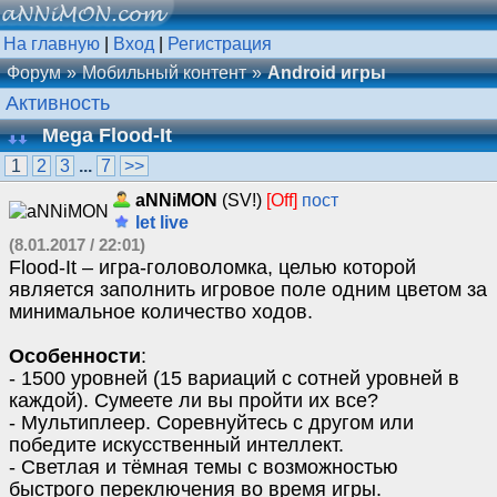
На главную
|
Вход
|
Регистрация
Форум
Мобильный контент
Android игры
Активность
Mega Flood-It
1
2
3
...
7
>>
aNNiMON
(SV!)
[Off]
пост
let live
(8.01.2017 / 22:01)
Flood-It – игра-головоломка, целью которой
является заполнить игровое поле одним цветом за
минимальное количество ходов.
Особенности
:
- 1500 уровней (15 вариаций с сотней уровней в
каждой). Сумеете ли вы пройти их все?
- Мультиплеер. Соревнуйтесь с другом или
победите искусственный интеллект.
- Светлая и тёмная темы с возможностью
быстрого переключения во время игры.