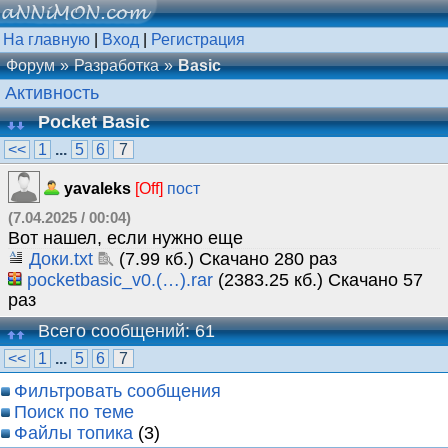
На главную
|
Вход
|
Регистрация
Форум
Разработка
Basic
Активность
Pocket Basic
<<
1
...
5
6
7
yavaleks
[Off]
пост
(7.04.2025 / 00:04)
Вот нашел, если нужно еще
Доки.txt
(7.99 кб.) Скачано 280 раз
pocketbasic_v0.(…).rar
(2383.25 кб.) Скачано 57
раз
Всего сообщений: 61
<<
1
...
5
6
7
Фильтровать сообщения
Поиск по теме
Файлы топика
(3)