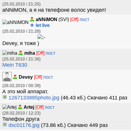
(25.02.2010 / 21:25)
aNNiMON, а я на телефоне волос увидел!
aNNiMON
(SV!)
[Off]
пост
let live
(25.02.2010 / 21:28)
Devey, я тоже
miha
[Off]
пост
(25.02.2010 / 21:36)
Mein T630
Devey
[Off]
пост
(26.02.2010 / 00:39)
А это мой аппарат.
1267133995photo.jpg
(46.43 кб.) Скачано 411 раз
Artej
[Off]
пост
(28.02.2010 / 12:23)
Телефон друга
dsc01176.jpg
(73.86 кб.) Скачано 449 раз