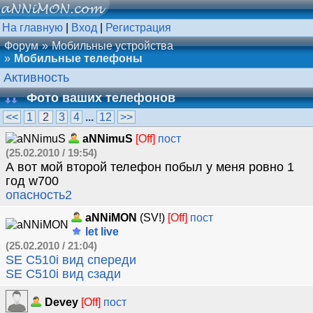
На главную
|
Вход
|
Регистрация
Форум
Мобильные устройства
Мобильные телефоны
Активность
Фото ваших телефонов
<<
1
2
3
4
...
12
>>
aNNimuS
[Off]
пост
(25.02.2010 / 19:54)
А вот мой второй телефон побыл у меня ровно 1
год w700
опасность2
aNNiMON
(SV!)
[Off]
пост
let live
(25.02.2010 / 21:04)
SE C510i вид спереди
SE C510i вид сзади
Devey
[Off]
пост