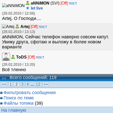
aNNiMON
(SV!)
[Off]
пост
let live
(28.02.2010 / 12:56)
Artej, О Господи....
Artej
[Off]
пост
(28.02.2010 / 13:13)
aNNiMON, Сейчас телефон наверно совсем капут.
Увижу друга, сфотаю и выложу в более новом
варианте
ToDS
[Off]
пост
(28.02.2010 / 13:20)
Всё тлeнно
Всего сообщений: 119
<<
1
2
3
4
...
12
>>
Фильтровать сообщения
Поиск по теме
Файлы топика
(39)
На главную