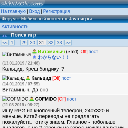
На главную
|
Вход
|
Регистрация
Форум
Мобильный контент
Java игры
Активность
Поиск игр
<<
1
...
29
30
31
32
33
>>
Витаминыч
(Smd)
[Off]
пост
わからない！！
(13.01.2019 / 21:48)
Кальцид, Креш бандикут?
Кальцид
[Off]
пост
(14.01.2019 / 07:55)
Витаминыч, Да оно
GOFMIDO
[Off]
пост
(11.03.2019 / 08:27)
Ищу RPG на кнопочный телефон, 240х320 и
меньше. Китай-переводы не предлагать
пожалуйста, готику знаем. Главное - побольше
диалогов, а не 2 строчки на город между данжами,