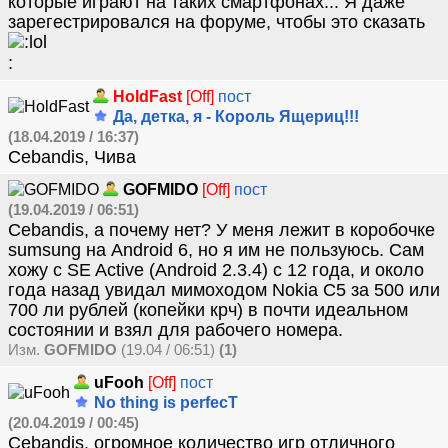
которые играют на таких смартфонах... Я даже
зарегестрировался на форуме, чтобы это сказать
HoldFast
[Off]
пост
Да, детка, я - Король Ящериц!!!
(18.04.2019 / 16:37)
Cebandis, Чива
GOFMIDO
[Off]
пост
(19.04.2019 / 06:51)
Cebandis, а почему нет? У меня лежит в коробочке
sumsung на Android 6, но я им не пользуюсь. Сам
хожу с SE Active (Android 2.3.4) с 12 года, и около
года назад увидал мимоходом Nokia C5 за 500 или
700 ли рублей (копейки крч) в почти идеальном
состоянии и взял для рабочего номера.
Изм.
GOFMIDO
(19.04 / 06:51)
(1)
uFooh
[Off]
пост
No thing is perfecT
(20.04.2019 / 00:45)
Cebandis, огромное количество игр отличного