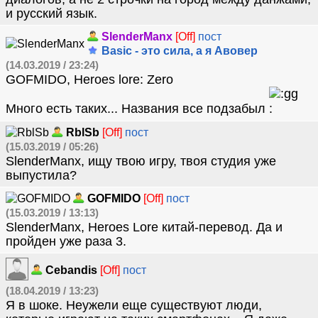
и русский язык.
SlenderManx
[Off]
пост
Basic - это сила, а я Авовер
(14.03.2019 / 23:24)
GOFMIDO, Heroes lore: Zero
Много есть таких... Названия все подзабыл
RblSb
[Off]
пост
(15.03.2019 / 05:26)
SlenderManx, ищу твою игру, твоя студия уже
выпустила?
GOFMIDO
[Off]
пост
(15.03.2019 / 13:13)
SlenderManx, Heroes Lore китай-перевод. Да и
пройден уже раза 3.
Cebandis
[Off]
пост
(18.04.2019 / 13:23)
Я в шоке. Неужели еще существуют люди,