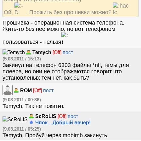
Ой,
. Прожить без прошивки можно?
Прошивка - операционная система телефона.
Жить-то без неё можно, но вот телефоном
пользоваться - нельзя
Temych
[Off]
пост
(5.03.2011 / 15:13)
Закинул на телефон 6303 файлы *nfl, темы для
плеера, но они не отображаются говорит что
установленых тем нет, как быть?
ROM
[Off]
пост
(9.03.2011 / 00:36)
Temych, Так не покатит.
ScRoLiS
[Off]
пост
Чпок... Добрый вечер!
(9.03.2011 / 05:25)
Temych, Пробуй чeрeз mobimb зaкинуть.