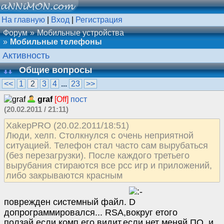
На главную
|
Вход
|
Регистрация
Форум
Мобильные устройства
Мобильные телефоны
Активность
Общие вопросы
<<
1
2
3
4
...
23
>>
graf
[Off]
пост
(20.02.2011 / 21:11)
XakepPRO (20.02.2011/18:51)
Люди, хелп. Столкнулся с очень неприятной
ситуацией. Телефон стал часто сам вырубаться
(без перезагрузки). После каждого третьего
вырубания стираются все рсс игр и приложений,
либо закрываются красным
поврежден системный файл.
допрограммировался... RSA,вокруг етого
ползай.если комп его видит.если нет меняй ПО. и