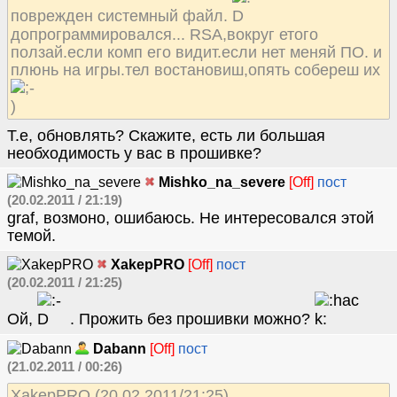
поврежден системный файл.
допрограммировался... RSA,вокруг етого
ползай.если комп его видит.если нет меняй ПО. и
плюнь на игры.тел востановиш,опять собереш их
Т.е, обновлять? Скажите, есть ли большая
необходимость у вас в прошивке?
Mishko_na_severe
[Off]
пост
(20.02.2011 / 21:19)
graf, возмоно, ошибаюсь. Не интересовался этой
темой.
XakepPRO
[Off]
пост
(20.02.2011 / 21:25)
Ой,
. Прожить без прошивки можно?
Dabann
[Off]
пост
(21.02.2011 / 00:26)
XakepPRO (20.02.2011/21:25)