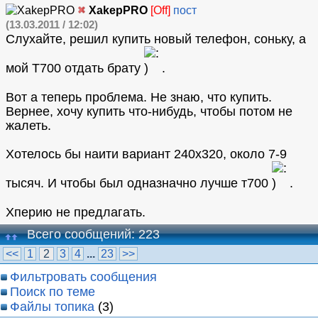
XakepPRO
[Off]
пост
(13.03.2011 / 12:02)
Слухайте, решил купить новый телефон, соньку, а
мой Т700 отдать брату
.
Вот а теперь проблема. Не знаю, что купить.
Вернее, хочу купить что-нибудь, чтобы потом не
жалеть.
Хотелось бы наити вариант 240х320, около 7-9
тысяч. И чтобы был одназначно лучше т700
.
Хперию не предлагать.
Всего сообщений: 223
<<
1
2
3
4
...
23
>>
Фильтровать сообщения
Поиск по теме
Файлы топика
(3)