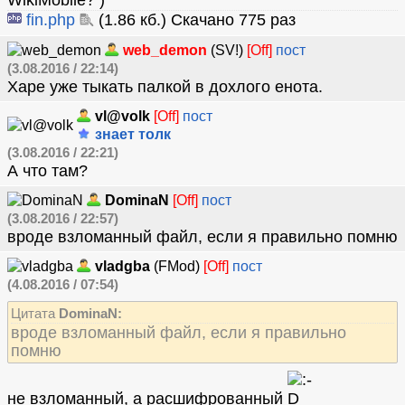
WikiMobile?
fin.php
(1.86 кб.) Скачано 775 раз
web_demon
(SV!)
[Off]
пост
(3.08.2016 / 22:14)
Харе уже тыкать палкой в дохлого енота.
vl@volk
[Off]
пост
знает толк
(3.08.2016 / 22:21)
А что там?
DominaN
[Off]
пост
(3.08.2016 / 22:57)
вроде взломанный файл, если я правильно помню
vladgba
(FMod)
[Off]
пост
(4.08.2016 / 07:54)
Цитата
DominaN:
вроде взломанный файл, если я правильно
помню
не взломанный, а расшифрованный