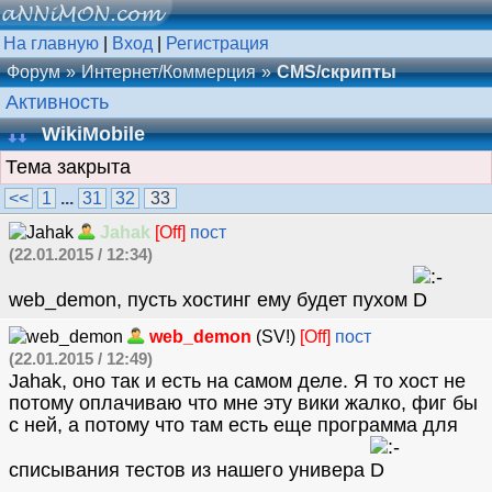
На главную
|
Вход
|
Регистрация
Форум
Интернет/Коммерция
CMS/скрипты
Активность
WikiMobile
Тема закрыта
<<
1
...
31
32
33
Jahak
[Off]
пост
(22.01.2015 / 12:34)
web_demon, пусть хостинг ему будет пухом
web_demon
(SV!)
[Off]
пост
(22.01.2015 / 12:49)
Jahak, оно так и есть на самом деле. Я то хост не
потому оплачиваю что мне эту вики жалко, фиг бы
с ней, а потому что там есть еще программа для
списывания тестов из нашего универа