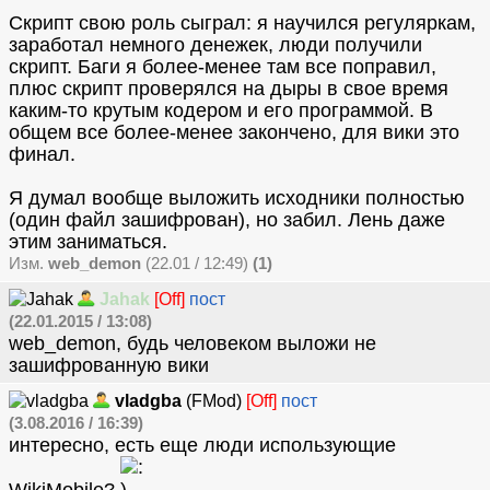
Скрипт свою роль сыграл: я научился регуляркам,
заработал немного денежек, люди получили
скрипт. Баги я более-менее там все поправил,
плюс скрипт проверялся на дыры в свое время
каким-то крутым кодером и его программой. В
общем все более-менее закончено, для вики это
финал.
Я думал вообще выложить исходники полностью
(один файл зашифрован), но забил. Лень даже
этим заниматься.
Изм.
web_demon
(22.01 / 12:49)
(1)
Jahak
[Off]
пост
(22.01.2015 / 13:08)
web_demon, будь человеком выложи не
зашифрованную вики
vladgba
(FMod)
[Off]
пост
(3.08.2016 / 16:39)
интересно, есть еще люди использующие