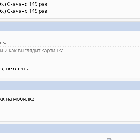
кб.) Скачано 149 раз
кб.) Скачано 145 раз
ik:
и и как выглядит картинка
о, не очень.
ож на мобилке
__