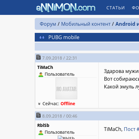
СТАТЬИ
ФО
Форум
Мобильный контент
Android 
PUBG mobile
7.09.2018 / 22:31
TiMaCh
Здарова мужи
Пользователь
Вот собираюсь
Какой эмуль лу
Сейчас:
Offline
8.09.2018 / 00:46
RblSb
TiMaCh,
Пост 
Пользователь