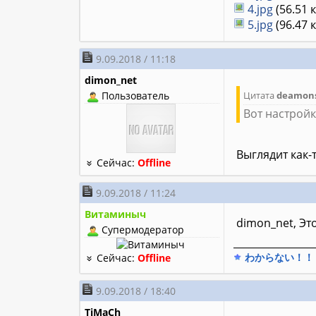
4.jpg
(56.51 
5.jpg
(96.47 
9.09.2018 / 11:18
dimon_net
Пользователь
Цитата
deamons
Вот настройк
Выглядит как-т
Сейчас:
Offline
9.09.2018 / 11:24
Витаминыч
dimon_net, Эт
Супермодератор
________________
わからない！！
Сейчас:
Offline
9.09.2018 / 18:40
TiMaCh