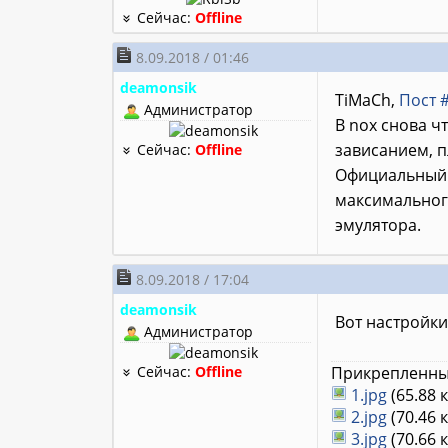
Сейчас:
Offline
8.09.2018 / 01:46
deamonsik
TiMaCh,
Пост 
Администратор
В nox снова ч
зависанием, п
Сейчас:
Offline
Официальный д
максимального
эмулятора.
8.09.2018 / 17:04
deamonsik
Вот настройки
Администратор
Сейчас:
Offline
Прикрепленны
1.jpg
(65.88 
2.jpg
(70.46 
3.jpg
(70.66 