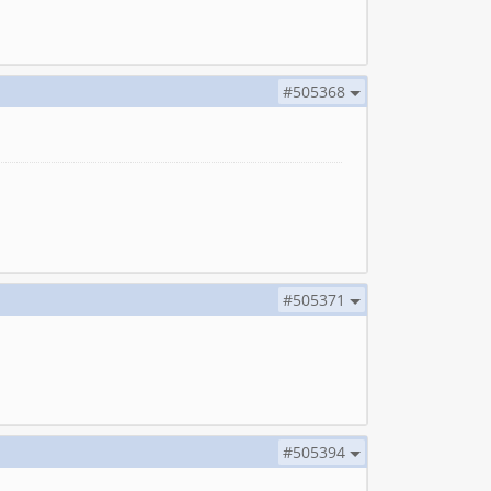
#505368
#505371
#505394