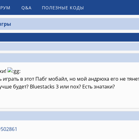
РУМ
Q&A
ПОЛЕЗНЫЕ КОДЫ
игры
ки!
 играть в этот Пабг мобайл, но мой андрюха его не тянет
чше будет? Bluestacks 3 или nox? Есть знатаки?
#502861