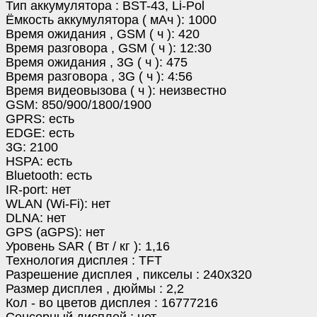
Тип аккумулятора : BST-43, Li-Pol
Ёмкость аккумулятора ( мАч ): 1000
Время ожидания , GSM ( ч ): 420
Время разговора , GSM ( ч ): 12:30
Время ожидания , 3G ( ч ): 475
Время разговора , 3G ( ч ): 4:56
Время видеовызова ( ч ): неизвестно
GSM: 850/900/1800/1900
GPRS: есть
EDGE: есть
3G: 2100
HSPA: есть
Bluetooth: есть
IR-port: нет
WLAN (Wi-Fi): нет
DLNA: нет
GPS (aGPS): нет
Уровень SAR ( Вт / кг ): 1,16
Технология дисплея : TFT
Разрешение дисплея , пикселы : 240x320
Размер дисплея , дюймы : 2,2
Кол - во цветов дисплея : 16777216