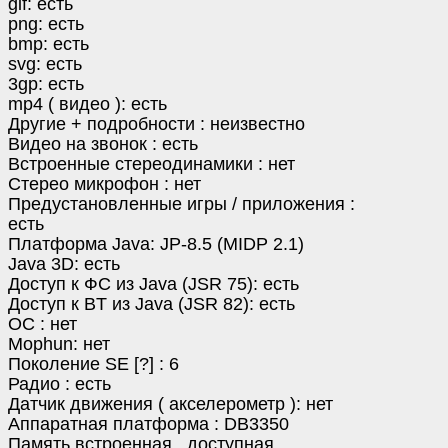
gif: есть
png: есть
bmp: есть
svg: есть
3gp: есть
mp4 ( видео ): есть
Другие + подробности : неизвестно
Видео на звонок : есть
Встроенные стереодинамики : нет
Стерео микрофон : нет
Предустановленные игры / приложения :
есть
Платформа Java: JP-8.5 (MIDP 2.1)
Java 3D: есть
Доступ к ФС из Java (JSR 75): есть
Доступ к BT из Java (JSR 82): есть
ОС : нет
Mophun: нет
Поколение SE [?] : 6
Радио : есть
Датчик движения ( акселерометр ): нет
Аппаратная платформа : DB3350
Память встроенная , доступная