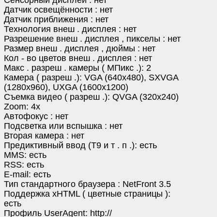
Сенсорный дисплей : нет
Датчик освещённости : нет
Датчик приближения : нет
Технология внеш . дисплея : нет
Разрешение внеш . дисплея , пикселы : нет
Размер внеш . дисплея , дюймы : нет
Кол - во цветов внеш . дисплея : нет
Макс . разреш . камеры ( MПикс .): 2
Камера ( разреш .): VGA (640x480), SXVGA
(1280x960), UXGA (1600x1200)
Съемка видео ( разреш .): QVGA (320x240)
Zoom: 4x
Автофокус : нет
Подсветка или вспышка : нет
Вторая камера : нет
Предиктивный ввод (T9 и т . п .): есть
MMS: есть
RSS: есть
E-mail: есть
Тип стандартного браузера : NetFront 3.5
Поддержка xHTML ( цветные страницы ):
есть
Профиль UserAgent: http://