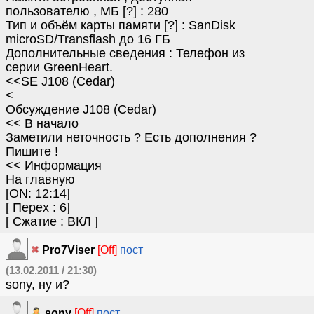
пользователю , MБ [?] : 280
Тип и объём карты памяти [?] : SanDisk
microSD/Transflash до 16 ГБ
Дополнительные сведения : Телефон из
серии GreenHeart.
<<SE J108 (Cedar)
<
Обсуждение J108 (Cedar)
<< В начало
Заметили неточность ? Есть дополнения ?
Пишите !
<< Информация
На главную
[ON: 12:14]
[ Перех : 6]
[ Сжатие : ВКЛ ]
Pro7Viser
[Off]
пост
(13.02.2011 / 21:30)
sony, ну и?
sony
[Off]
пост