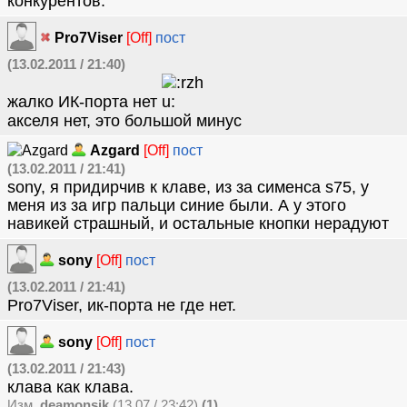
конкурентов.
Pro7Viser
[Off]
пост
(13.02.2011 / 21:40)
жалко ИК-порта нет
акселя нет, это большой минус
Azgard
[Off]
пост
(13.02.2011 / 21:41)
sony, я придирчив к клаве, из за сименса s75, у
меня из за игр пальци синие были. А у этого
навикей страшный, и остальные кнопки нерадуют
sony
[Off]
пост
(13.02.2011 / 21:41)
Pro7Viser, ик-порта не где нет.
sony
[Off]
пост
(13.02.2011 / 21:43)
клава как клава.
Изм.
deamonsik
(13.07 / 23:42)
(1)