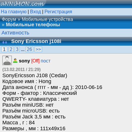
На главную
|
Вход
|
Регистрация
Форум
Мобильные устройства
Мобильные телефоны
Активность
Sony Ericsson j108i
1
2
3
...
26
>>
sony
[Off]
пост
(13.02.2011 / 21:29)
SonyEricsson J108 (Cedar)
Кодовое имя : Hong
Дата анонса ( гггг - мм - дд ): 2010-06-16
Форм - фактор : Классический
QWERTY- клавиатура : нет
Разъём miniUSB: нет
Разъём microUSB: есть
Разъём Jack 3,5 мм : есть
Масса , г : 84
Размеры , мм : 111x49x16