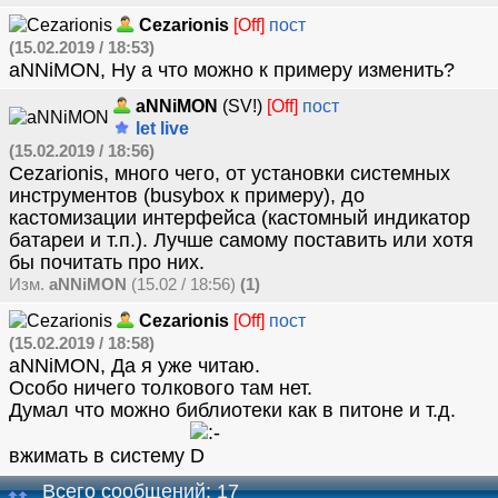
Cezarionis
[Off]
пост
(15.02.2019 / 18:53)
aNNiMON, Ну а что можно к примеру изменить?
aNNiMON
(SV!)
[Off]
пост
let live
(15.02.2019 / 18:56)
Cezarionis, много чего, от установки системных
инструментов (busybox к примеру), до
кастомизации интерфейса (кастомный индикатор
батареи и т.п.). Лучше самому поставить или хотя
бы почитать про них.
Изм.
aNNiMON
(15.02 / 18:56)
(1)
Cezarionis
[Off]
пост
(15.02.2019 / 18:58)
aNNiMON, Да я уже читаю.
Особо ничего толкового там нет.
Думал что можно библиотеки как в питоне и т.д.
вжимать в систему
Всего сообщений: 17