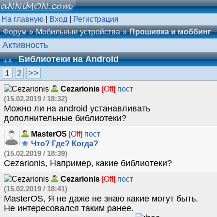
На главную
|
Вход
|
Регистрация
Форум
Мобильные устройства
Прошивка и моббинг
Активность
Библиотеки на Android
1
2
>>
Cezarionis
[Off]
пост
(15.02.2019 / 18:32)
Можно ли на android устанавливать
дополнительные библиотеки?
MasterOS
[Off]
пост
Что? Где? Когда?
(15.02.2019 / 18:39)
Cezarionis, Например, какие библиотеки?
Cezarionis
[Off]
пост
(15.02.2019 / 18:41)
MasterOS, Я не даже не знаю какие могут быть.
Не интересовался таким ранее.