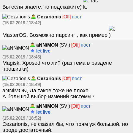
Вы если знаете, то подскажите)
Cezarionis
[Off]
пост
(15.02.2019 / 18:42)
MasterOS, Возможно парсинг , как пример
aNNiMON
(SV!)
[Off]
пост
let live
(15.02.2019 / 18:45)
Magisk, Xposed что ли? (раз тема в разделе
прошивки)
Cezarionis
[Off]
пост
(15.02.2019 / 18:49)
aNNiMON, Да такое тоже не плохо.
А большой выбор измений системы?
aNNiMON
(SV!)
[Off]
пост
let live
(15.02.2019 / 18:52)
Cezarionis, не сказал бы, что прям уж большой, но
вроде достаточный.