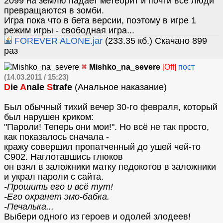
2099 на землю падает метеорит и почти все люди
превращаются в зомби.
Игра пока что в бета версии, поэтому в игре 1
режим игры - свободная игра...
FOREVER ALONE.jar
(233.35 кб.) Скачано 899
раз
Mishko_na_severe
[Off]
пост
(14.03.2011 / 15:23)
D
ie
A
nale
S
trafe
(Анальное наказание)
Был обычный тихий вечер 30-го февраля, который
был нарушен криком:
"Пароли! Теперь они мои!". Но всё не так просто,
как показалось сначала -
кражу совершил пропатченный до ушей чей-то
С902. Наглотавшись глюков
он взял в заложники матку педокотов в заложники
и украл пароли с сайта.
-Прошить его и всё тут!
-Его охранет эмо-бабка.
-Печалька...
Выбери одного из героев и одолей злодеев!