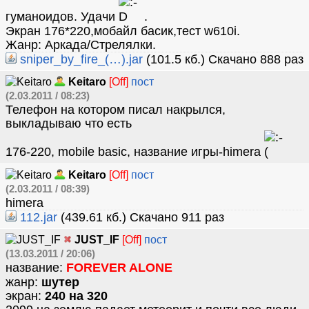
гуманоидов. Удачи
.
Экран 176*220,мобайл басик,тест w610i.
Жанр: Аркада/Стрелялки.
sniper_by_fire_(…).jar
(101.5 кб.) Скачано 888 раз
Keitaro
[Off]
пост
(2.03.2011 / 08:23)
Телефон на котором писал накрылся,
выкладываю что есть
176-220, mobile basic, название игры-himera
Keitaro
[Off]
пост
(2.03.2011 / 08:39)
himera
112.jar
(439.61 кб.) Скачано 911 раз
JUST_IF
[Off]
пост
(13.03.2011 / 20:06)
название:
FOREVER ALONE
жанр:
шутер
экран:
240 на 320