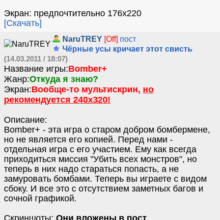
Экран: предпочтительно 176x220
[Скачать]
NaruTREY
[Off]
пост
Чёрные усы кричает этот свисть
(14.03.2011 / 18:07)
Название игры:
Bomber+
Жанр:
Откуда я знаю?
Экран:
Вообще-то мультискрин,
но
рекомендуется 240х320!
Описание:
Bomber+ - эта игра о старом добром бомбермене,
но не является его копией. Перед нами -
отдельная игра с его участием. Ему как всегда
приходиться миссия "Убить всех монстров", но
теперь в них надо стараться попасть, а не
замуровать бомбами. Теперь вы играете с видом
сбоку. И все это с отсутствием заметных багов и
сочной графикой.
Скриншоты:
Они вложены в пост