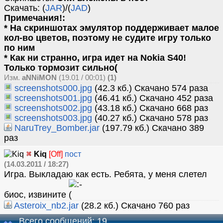
Скачать: (
JAR
)/(
JAD
)
Примечания!:
* На скриншотах эмулятор поддерживает малое
кол-во цветов, поэтому не судите игру только
по ним
* Как ни странно, игра идет на Nokia S40!
Только тормозит сильно(
Изм.
aNNiMON
(19.01 / 00:01)
(1)
screenshots000.jpg
(42.3 кб.) Скачано 574 раза
screenshots001.jpg
(46.41 кб.) Скачано 452 раза
screenshots002.jpg
(43.18 кб.) Скачано 668 раз
screenshots003.jpg
(40.27 кб.) Скачано 578 раз
NaruTrey_Bomber.jar
(197.79 кб.) Скачано 389
раз
Kiq
[Off]
пост
(14.03.2011 / 18:27)
Игра. Выкладаю как есть. Ребята, у меня слетел
биос, извините
Asteroix_nb2.jar
(28.2 кб.) Скачано 760 раз
Всего сообщений: 19