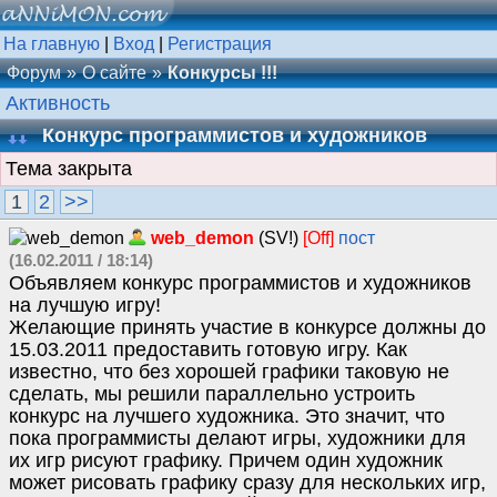
На главную
|
Вход
|
Регистрация
Форум
О сайте
Конкурсы !!!
Активность
Конкурс программистов и художников
Тема закрыта
1
2
>>
web_demon
(SV!)
[Off]
пост
(16.02.2011 / 18:14)
Объявляем конкурс программистов и художников
на лучшую игру!
Желающие принять участие в конкурсе должны до
15.03.2011 предоставить готовую игру. Как
известно, что без хорошей графики таковую не
сделать, мы решили параллельно устроить
конкурс на лучшего художника. Это значит, что
пока программисты делают игры, художники для
их игр рисуют графику. Причем один художник
может рисовать графику сразу для нескольких игр,