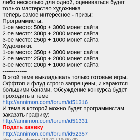
либо несколько для одной, оцениваться будет
только мастерство художника.
Теперь самое интересное - призы:
Программисты:
1-oe место: 500р + 3000 монет сайта
2-ое место: 300р + 2000 монет сайта
3-oe место: 250р + 1000 монет сайта
Художники:
1-oe место: 350р + 3000 монет сайта
2-ое место: 250р + 2000 монет сайта
3-oe место: 200р + 1000 монет сайта
-------------
В этой теме выкладывать только готовые игры.
Оффтоп и флуд строго запрещены, и караются
большими банами. Обсуждение конкурса будет
проходить в теме
http://annimon.com/forum/id51316
И тема в которой можно будет программистам
заказать графику:
http://annimon.com/forum/id51331
Подать заявку
http://annimon.com/forum/id52357