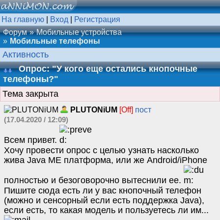
На главную
|
Вход
|
Регистрация
Форум
Мобильные устройства
Мобильные телефоны
Активность
Опрос: "У кого еще остались кнопочные
телефоны?"
Тема закрыта
PLUTONiUM
[Off]
пост
(17.04.2020 / 12:09)
Всем привет.
Хочу провести опрос с целью узнать насколько
жива Java ME платформа, или же Android/iPhone
полностью и безоговорочно вытеснили ее.
Пишите сюда есть ли у вас кнопочный телефон
(можно и сенсорный если есть поддержка Java),
если есть, то какая модель и пользуетесь ли им...