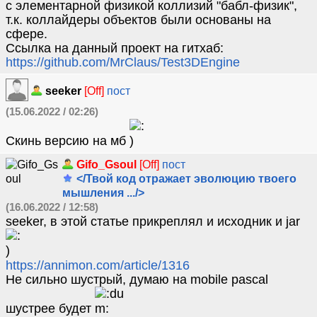
с элементарной физикой коллизий "бабл-физик",
т.к. коллайдеры объектов были основаны на
сфере.
Ссылка на данный проект на гитхаб:
https://github.com/MrClaus/Test3DEngine
seeker
[Off]
пост
(15.06.2022 / 02:26)
Скинь версию на мб
Gifo_Gsoul
[Off]
пост
</Твой код отражает эволюцию твоего
мышления .../>
(16.06.2022 / 12:58)
seeker, в этой статье прикреплял и исходник и jar
https://annimon.com/article/1316
Не сильно шустрый, думаю на mobile pascal
шустрее будет