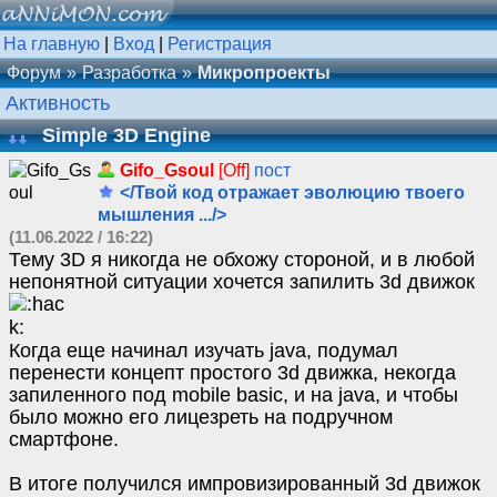
На главную
|
Вход
|
Регистрация
Форум
Разработка
Микропроекты
Активность
Simple 3D Engine
Gifo_Gsoul
[Off]
пост
</Твой код отражает эволюцию твоего
мышления .../>
(11.06.2022 / 16:22)
Тему 3D я никогда не обхожу стороной, и в любой
непонятной ситуации хочется запилить 3d движок
Когда еще начинал изучать java, подумал
перенести концепт простого 3d движка, некогда
запиленного под mobile basic, и на java, и чтобы
было можно его лицезреть на подручном
смартфоне.
В итоге получился импровизированный 3d движок