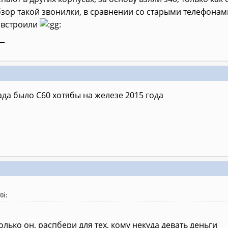
зор такой звонилки, в сравнении со старыми телефонами
 встроили
__
да было С60 хотябы на железе 2015 года
о
0i:
олько он, распбери для тех, кому некуда девать деньги