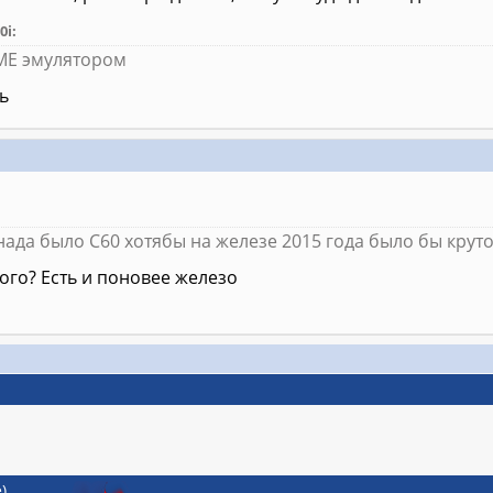
0i:
2ME эмулятором
ь
ада было С60 хотябы на железе 2015 года было бы крут
ого? Есть и поновее железо
)