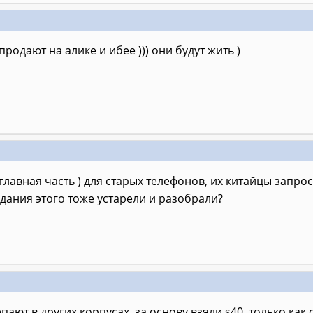
родают на алике и ибее ))) они будут жить )
главная часть ) для старых телефонов, их китайцы запрос
здания этого тоже устарели и разобрали?
лепают в других корпусах, за основу взяли s40, только 