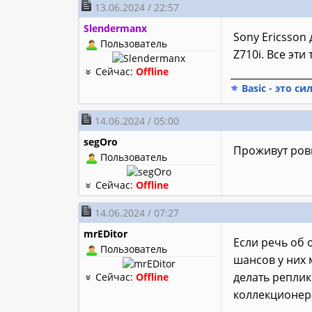
13.06.2024 / 22:57
Slendermanx
Sony Ericsson 
Пользователь
Z710i. Все эт
Сейчас:
Offline
________________
Basic - это си
14.06.2024 / 05:00
segOro
Проживут ровн
Пользователь
Сейчас:
Offline
14.06.2024 / 07:27
mrEDitor
Если речь об 
Пользователь
шансов у них 
делать реплик
Сейчас:
Offline
коллекционера