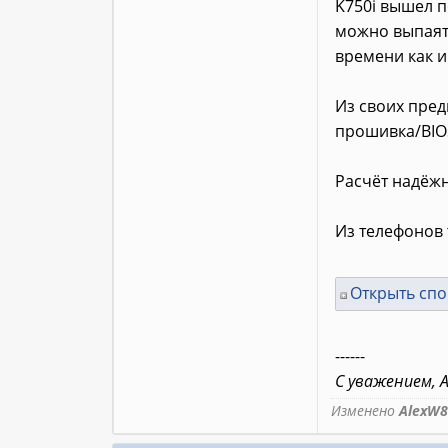
K750i вышел п
можно выпаять
времени как и
Из своих пред
прошивка/BIOS
Расчёт надёжн
Из телефонов 
Открыть сп
------
C уважением, A
Изменено
AlexW8