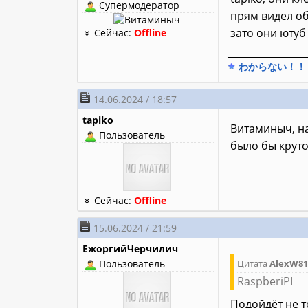
Супермодератор
прям видел об
зато они ютуб
Сейчас:
Offline
________________
わからない！！
14.06.2024 / 18:57
tapiko
Витаминыч, на
Пользователь
было бы крут
Сейчас:
Offline
15.06.2024 / 21:59
ЕжоргийЧерчилич
Пользователь
Цитата
AlexW81
RaspberiPI
Подойдёт не т