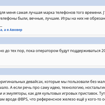
для меня самая лучшая марка телефонов того времени. J108i 
и телефоны были, вечные, лучшие. Игры на них не обрезан
__
ла, а я Авовер
о до тех пор, пока оператором будут поддерживаться 2
оригинальных девайсах, которые мы пользовали без малого
мало. А если речь про саму идею, технологию, ностальг
и и эмуляторы, как для культовых игровых приставок. Ту
м вроде @BPS, что референсное железо ещё у кого-то о