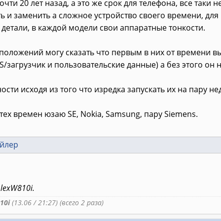
очти 20 лет назад, а это же срок для телефона, все таки
 и заменить а сложное устройство своего времени, для
 детали, в каждой модели свои аппаратные тонкости.
положений могу сказать что первым в них от времени вы
/загрузчик и пользовательские данные) а без этого он не
ости исходя из того что изредка запускать их на пару не
тех времен юзаю SE, Nokia, Samsung, пару Siemens.
ойлер
lexW810i.
10i
(13.06 / 21:27) (всего 2 раза)