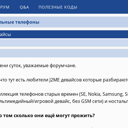
РУМ
Q&A
ПОЛЕЗНЫЕ КОДЫ
льные телефоны
вайсы
ени суток, уважаемые форумчане.
то тут есть любители J2ME девайсов которые разбираютс
оллекция телефонов старых времен (SE, Nokia, Samsung, 
ультимедийный/игровой девайс, без GSM сети) и ностал
о том сколько они ещё могут прожить?