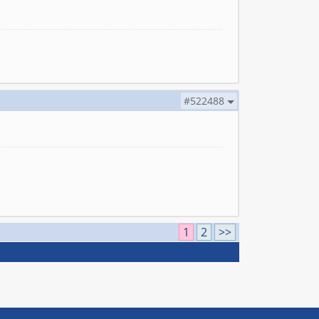
#522488
о
1
2
>>