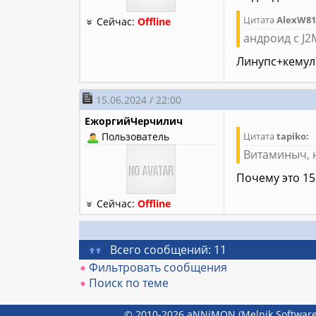
Цитата
AlexW81
Сейчас:
Offline
андроид с J
Линупс+кемул
15.06.2024 / 22:00
ЕжоргийЧерчилич
Пользователь
Цитата
tapiko:
Витаминыч, н
Почему это 15
Сейчас:
Offline
Всего сообщений: 11
Фильтровать сообщения
Поиск по теме
© 2010-2026 aNNiMON (Melnik Software