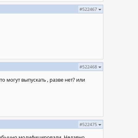
#522467
#522468
то могут выпускать , разве нет? или
#522475
как обычно модифицировали. Недавно