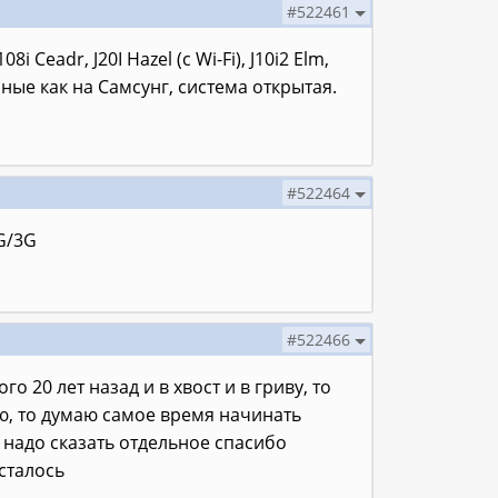
#522461
Ceadr, J20I Hazel (с Wi-Fi), J10i2 Elm,
ные как на Самсунг, система открытая.
#522464
G/3G
#522466
 20 лет назад и в хвост и в гриву, то
ию, то думаю самое время начинать
т надо сказать отдельное спасибо
сталось