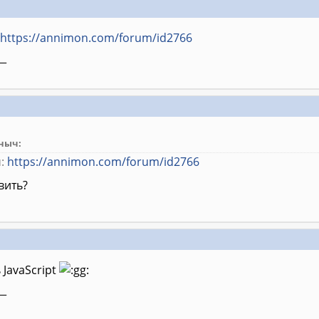
https://annimon.com/forum/id2766
__
ныч:
м:
https://annimon.com/forum/id2766
вить?
 JavaScript
__