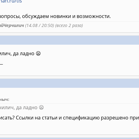
han.ru/tls
вопросы, обсуждаем новинки и возможности.
ийЧерчилич
(14.08 / 20:50) (всего 2 раза)
лич, да ладно 😦
__
ныч:
илич, да ладно 😦
исать? Ссылки на статьи и спецификацию разрешено при