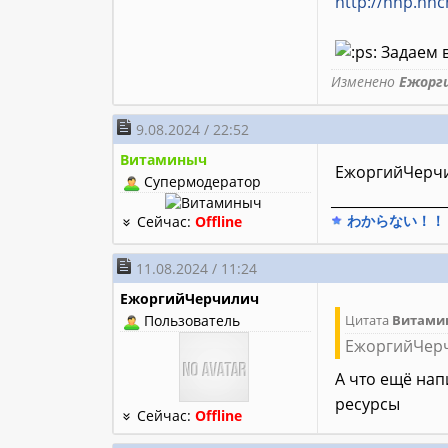
http://nnp.nnc
Задаем 
Изменено
Ежорг
9.08.2024 / 22:52
Витаминыч
ЕжоргийЧерчи
Супермодератор
________________
わからない！！
Сейчас:
Offline
11.08.2024 / 11:24
ЕжоргийЧерчилич
Пользователь
Цитата
Витами
ЕжоргийЧерч
А что ещё нап
ресурсы
Сейчас:
Offline