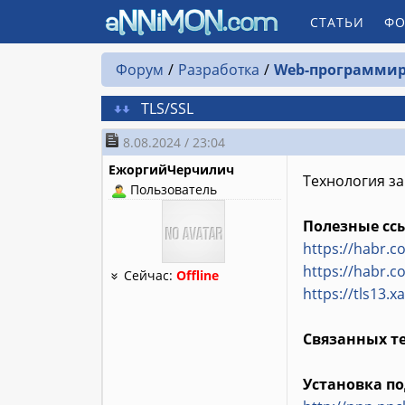
СТАТЬИ
ФО
Форум
Разработка
Web-программир
TLS/SSL
8.08.2024 / 23:04
ЕжоргийЧерчилич
Технология за
Пользователь
Полезные сс
https://habr.
https://habr.
Сейчас:
Offline
https://tls13.x
Связанных те
Установка по