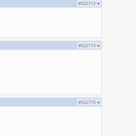
#522712
#522713
#522715