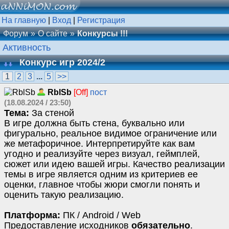
На главную
|
Вход
|
Регистрация
Форум
О сайте
Конкурсы !!!
Активность
Конкурс игр 2024/2
1
2
3
...
5
>>
RblSb
[Off]
пост
(18.08.2024 / 23:50)
Тема:
За стеной
В игре должна быть стена, буквально или
фигурально, реальное видимое ограничение или
же метафоричное. Интерпретируйте как вам
угодно и реализуйте через визуал, геймплей,
сюжет или идею вашей игры. Качество реализации
темы в игре является одним из критериев ее
оценки, главное чтобы жюри смогли понять и
оценить такую реализацию.
Платформа:
ПК / Android / Web
Предоставление исходников
обязательно
.