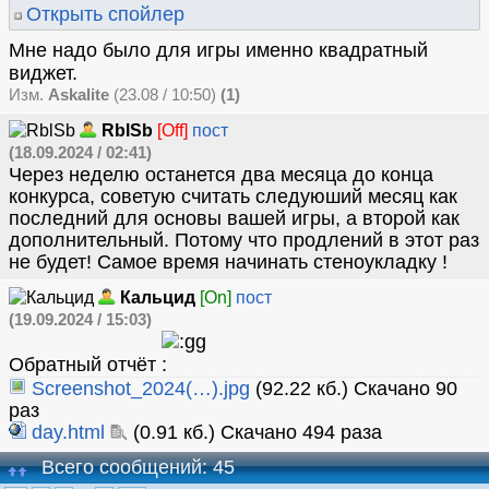
Открыть спойлер
Мне надо было для игры именно квадратный
виджет.
Изм.
Askalite
(23.08 / 10:50)
(1)
RblSb
[Off]
пост
(18.09.2024 / 02:41)
Через неделю останется два месяца до конца
конкурса, советую считать следуюший месяц как
последний для основы вашей игры, а второй как
дополнительный. Потому что продлений в этот раз
не будет! Самое время начинать стеноукладку !
Кальцид
[On]
пост
(19.09.2024 / 15:03)
Обратный отчёт
Screenshot_2024(…).jpg
(92.22 кб.) Скачано 90
раз
day.html
(0.91 кб.) Скачано 494 раза
Всего сообщений: 45