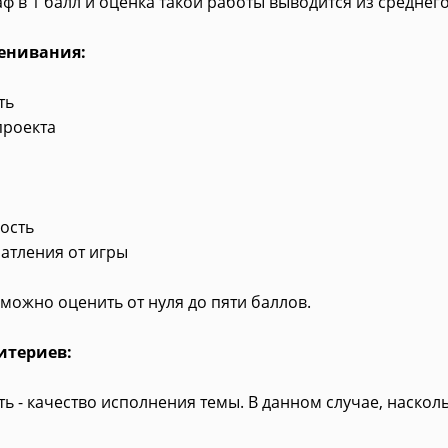
ф в 1 балл и оценка такой работы выводится из среднег
енивания:
ть
проекта
ость
атления от игры
можно оценить от нуля до пяти баллов.
итериев:
ть - качество исполнения темы. В данном случае, насколь