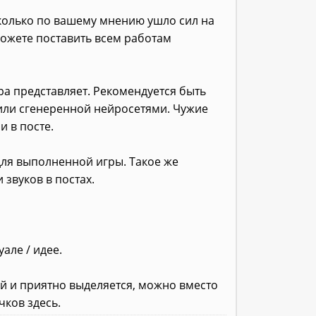
сколько по вашему мнению ушло сил на
можете поставить всем работам
гра представляет. Рекомендуется быть
 или сгенеренной нейросетями. Чужие
и в посте.
для выполненной игры. Такое же
звуков в постах.
але / идее.
й и приятно выделяется, можно вместо
ков здесь.