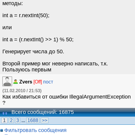
методы:
int a = r.nextInt(50);
или
int a = (r.nextInt() >> 1) % 50;
Генерирует числа до 50.
Второй пример мог неверно написать, т.к.
Пользуюсь первым
Zvers
[Off]
пост
(11.02.2010 / 21:53)
Как избавиться от ошибки IllegalArgumentException
?
Всего сообщений: 16875
1
2
3
...
1688
>>
Фильтровать сообщения