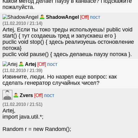
Какой метод делает паузу в канвасе? Подскажите
пожалуйста.
ShadowAngel
[Off]
пост
(11.02.2010 / 21:14)
Artej, Если ты токо треды используешь! public void
start() { тут создаешь тред и запускаеш его }
puclic void stop() { здесь реализуешь остоновление
потока}
puclic void pause() { здесь делаешь паузу потока }.
Artej
[Off]
пост
(11.02.2010 / 21:39)
Извините, люди. Но назрел еще вопрос: как
сделать генератор случайных чисел?
Zvers
[Off]
пост
(11.02.2010 / 21:51)
Artej,
import java.util.*;
Random r = new Random();