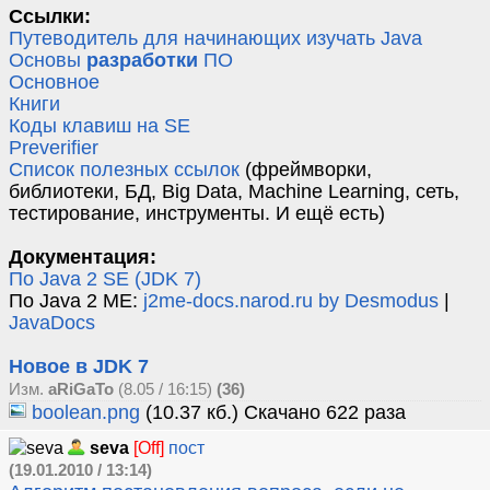
Ссылки:
Путеводитель для начинающих изучать Java
Основы
разработки
ПО
Основное
Книги
Коды клавиш на SE
Preverifier
Список полезных ссылок
(фреймворки,
библиотеки, БД, Big Data, Machine Learning, сеть,
тестирование, инструменты. И ещё есть)
Документация:
По Java 2 SE (JDK 7)
По Java 2 ME:
j2me-docs.narod.ru by Desmodus
|
JavaDocs
Новое в JDK 7
Изм.
aRiGaTo
(8.05 / 16:15)
(36)
boolean.png
(10.37 кб.) Скачано 622 раза
seva
[Off]
пост
(19.01.2010 / 13:14)