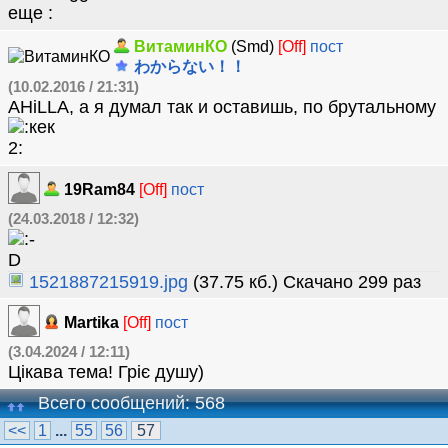
еще
ВитаминКО
(Smd)
[Off]
пост
わからない！！
(10.02.2016 / 21:31)
AHiLLA, а я думал так и оставишь, по брутальному
19Ram84
[Off]
пост
(24.03.2018 / 12:32)
1521887215919.jpg
(37.75 кб.) Скачано 299 раз
Martika
[Off]
пост
(3.04.2024 / 12:11)
Цікава тема! Гріє душу)
Всего сообщений: 568
<<
1
...
55
56
57