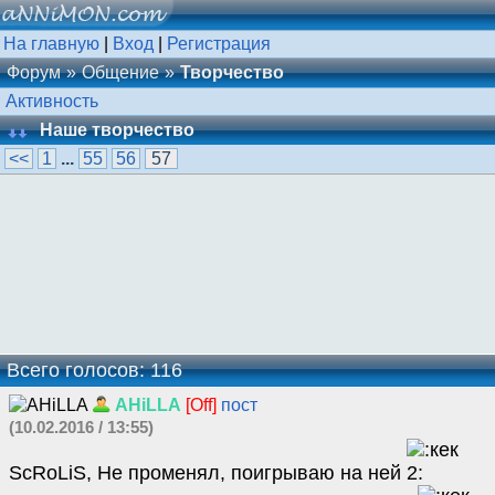
На главную
|
Вход
|
Регистрация
Форум
Общение
Творчество
Активность
Наше творчество
<<
1
...
55
56
57
Всего голосов: 116
AHiLLA
[Off]
пост
(10.02.2016 / 13:55)
ScRoLiS, Не променял, поигрываю на ней