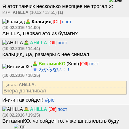
Я этот танчик несколько месяцев не трогал
Изм.
AHiLLA
(10.02 / 13:55)
(1)
Кальцид
[Off]
пост
(10.02.2016 / 14:00)
AHiLLA, Первая это из бумаги?
AHiLLA
[Off]
пост
(10.02.2016 / 14:44)
Кальцид, Да, размеры с нее снимал
ВитаминКО
(Smd)
[Off]
пост
わからない！！
(10.02.2016 / 18:25)
Цитата
AHiLLA:
Вчера допиливал
И-и-и так сойдет!
#pic
AHiLLA
[Off]
пост
(10.02.2016 / 19:25)
ВитаминКО, чо сойдет то, я же шпаклевать буду