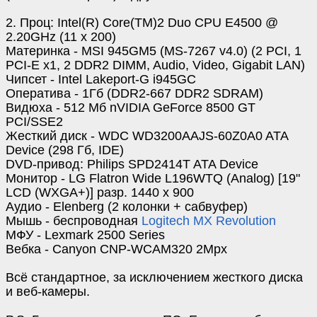
2. Проц: Intel(R) Core(TM)2 Duo CPU E4500 @
2.20GHz (11 x 200)
Материнка - MSI 945GM5 (MS-7267 v4.0) (2 PCI, 1
PCI-E x1, 2 DDR2 DIMM, Audio, Video, Gigabit LAN)
Чипсет - Intel Lakeport-G i945GC
Оператива - 1Гб (DDR2-667 DDR2 SDRAM)
Видюха - 512 Мб nVIDIA GeForce 8500 GT
PCI/SSE2
Жесткий диск - WDC WD3200AAJS-60Z0A0 ATA
Device (298 Гб, IDE)
DVD-привод: Philips SPD2414T ATA Device
Монитор - LG Flatron Wide L196WTQ (Analog) [19"
LCD (WXGA+)] разр. 1440 x 900
Аудио - Elenberg (2 колонки + сабвуфер)
Мышь - беспроводная
Logitech MX Revolution
МФУ - Lexmark 2500 Series
Вебка - Canyon CNP-WCAM320 2Mpx
Всё стандартное, за исключением жесткого диска
и веб-камеры.