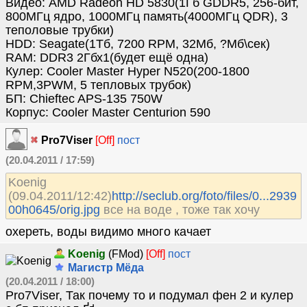
Видео: AMD Radeon HD 5830(1Гб GDDR5, 256-бит,
800МГц ядро, 1000МГц память(4000МГц QDR), 3
теполовые трубки)
HDD: Seagate(1Тб, 7200 RPM, 32Мб, ?Мб\сек)
RAM: DDR3 2Гбх1(будет ещё одна)
Кулер: Cooler Master Hyper N520(200-1800
RPM,3PWM, 5 тепловых трубок)
БП: Chieftec APS-135 750W
Корпус: Cooler Master Centurion 590
Pro7Viser
[Off]
пост
(20.04.2011 / 17:59)
Koenig
(09.04.2011/12:42)
http://seclub.org/foto/files/0...2939
00h0645/orig.jpg
все на воде , тоже так хочу
охереть, воды видимо много качает
Koenig
(FMod)
[Off]
пост
Магистр Мёда
(20.04.2011 / 18:00)
Pro7Viser, Так почему то и подумал фен 2 и кулер