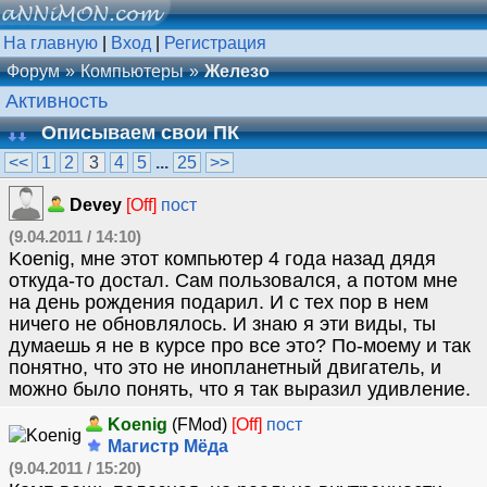
На главную
|
Вход
|
Регистрация
Форум
Компьютеры
Железо
Активность
Описываем свои ПК
<<
1
2
3
4
5
...
25
>>
Devey
[Off]
пост
(9.04.2011 / 14:10)
Koenig, мне этот компьютер 4 года назад дядя
откуда-то достал. Сам пользовался, а потом мне
на день рождения подарил. И с тех пор в нем
ничего не обновлялось. И знаю я эти виды, ты
думаешь я не в курсе про все это? По-моему и так
понятно, что это не инопланетный двигатель, и
можно было понять, что я так выразил удивление.
Koenig
(FMod)
[Off]
пост
Магистр Мёда
(9.04.2011 / 15:20)