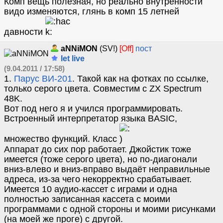
Комп вещь полезная, но реально внутренности
видо изменяются, глянь в комп 15 летней
давности
aNNiMON
(SV!)
[Off]
пост
let live
(9.04.2011 / 17:58)
1.
Парус ВИ-201
. Такой как на фотках по ссылке,
только серого цвета. Совместим с ZX Spectrum
48K.
Вот под него я и учился программировать.
Встроенный интерпретатор языка BASIC,
множество функций. Класс
Аппарат до сих пор работает. Джойстик тоже
имеется (тоже серого цвета), но по-диагонали
вниз-влево и вниз-вправо выдаёт неправильные
адреса, из-за чего некорректно срабатывает.
Имеется 10 аудио-кассет с играми и одна
полностью записанная кассета с моими
программами с одной стороны и моими рисунками
(на моей же проге) с другой.