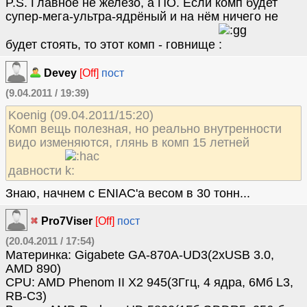
P.S. Главное не железо, а ПО. Если комп будет
супер-мега-ультра-ядрёный и на нём ничего не
будет стоять, то этот комп - говнище
Devey
[Off]
пост
(9.04.2011 / 19:39)
Koenig (09.04.2011/15:20)
Комп вещь полезная, но реально внутренности
видо изменяются, глянь в комп 15 летней
давности
Знаю, начнем с ENIAC'а весом в 30 тонн...
Pro7Viser
[Off]
пост
(20.04.2011 / 17:54)
Материнка: Gigabete GA-870A-UD3(2xUSB 3.0,
AMD 890)
CPU: AMD Phenom II X2 945(3Ггц, 4 ядра, 6Мб L3,
RB-C3)