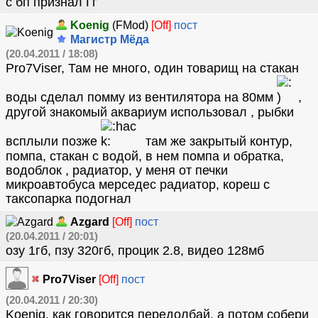
с бп признал Ґґ
Koenig
(FMod)
[Off]
пост
Магистр Мёда
(20.04.2011 / 18:08)
Pro7Viser, Там не много, один товарищ на стакан
воды сделал помму из вентилятора на 80мм
,
другой знакомый аквариум использовал , рыбки
всплыли позже
там же закрытый контур,
помпа, стакан с водой, в нем помпа и обратка,
водоблок , радиатор, у меня от печки
микроавтобуса мерседес радиатор, кореш с
таксопарка подогнал
Azgard
[Off]
пост
(20.04.2011 / 20:01)
озу 1гб, пзу 320гб, процик 2.8, видео 128мб
Pro7Viser
[Off]
пост
(20.04.2011 / 20:30)
Koenig, как говорится передолбай, а потом собери