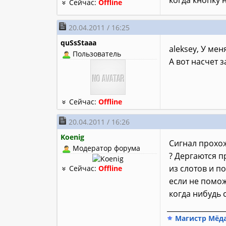
когда кнопку
Сейчас:
Offline
20.04.2011 / 16:25
quSsStaaa
aleksey, У мен
Пользователь
А вот насчет з
Сейчас:
Offline
20.04.2011 / 16:26
Koenig
Сигнал прохож
Модератор форума
? Дергаются 
из слотов и п
Сейчас:
Offline
если не помож
когда нибудь 
________________
Магистр Мёд