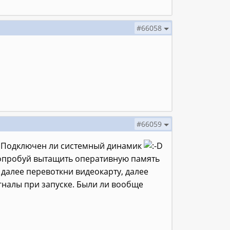
#66058
#66059
ы? Подключен ли системный динамик
Попробуй вытащить оперативную память
 далее перевоткни видеокарту, далее
гналы при запуске. Были ли вообще