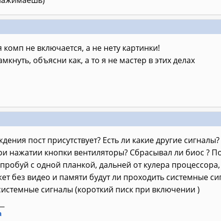
 нажимаешь)
я комп не включается, а не нету картинки!
амкнуть, объясни как, а то я не мастер в этих делах
дения пост присутствует? Есть ли какие другие сигнал
при нажатии кнопки вентиляторы? Сбрасывал ли биос ? 
опробуй с одной планкой, дальней от кулера процессора,
ет без видео и памяти будут ли проходить системные си
системные сигналы (короткий писк при включении )
__
а