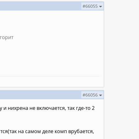
#66055
горит
#66056
и нихрена не включается, так где-то 2
тся(так на самом деле комп врубается,