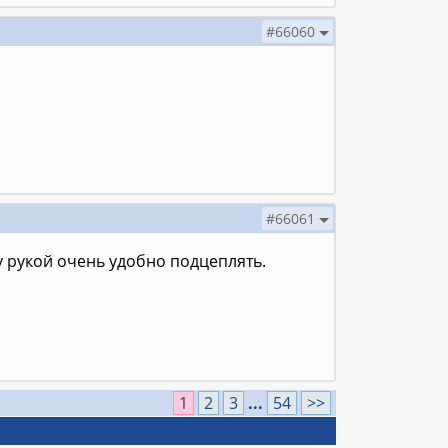
#66060
#66061
 рукой очень удобно подцеплять.
1
2
3
...
54
>>